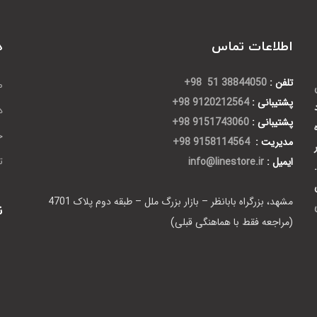
اطلاعات تماس
د
تلفن :
38844050 51 98+
ص
پشتیبانی :
9120212564 98+
د
پشتیبانی :
9151743060 98+
ح
مدیریت :
9158114564 98+
ایمیل :
info@linestore.ir
ت
مشهد، بزرگراه بابانظر – بازار بزرگ ملل – طبقه دوم پلاک 4701
ن
(مراجعه فقط با هماهنگی قبلی)