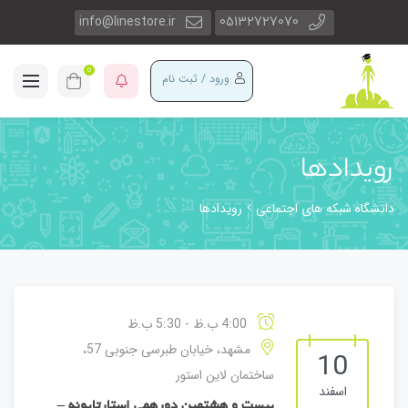
info@linestore.ir
05132727070
0
ورود / ثبت نام
رویدادها
دانشگاه شبکه های اجتماعی
رویدادها
4:00 ب.ظ - 5:30 ب.ظ
مشهد، خیابان طبرسی جنوبی 57،
10
ساختمان لاین استور
اسفند
بیست و هشتمین دورهمی استارتاپونه –