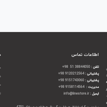
اطلاعات تماس
د
تلفن :
38844050 51 98+
ص
پشتیبانی :
9120212564 98+
د
پشتیبانی :
9151743060 98+
ح
مدیریت :
9158114564 98+
ایمیل :
info@linestore.ir
ت