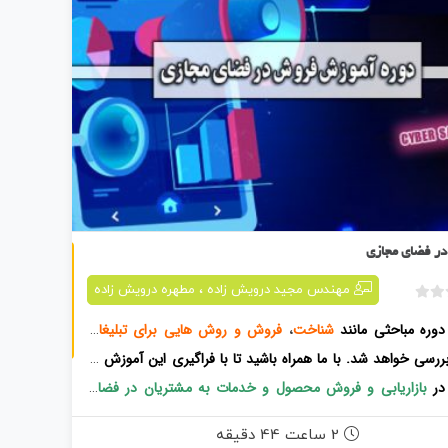
فروش در فضای مجازی
ر فضای مجازی
،
مهندس مجید درویش زاده
مطهره درویش زاده
ب
دوره مباحثی مانند
شناخت
فروش و روش هایی برای تبلیغات
،
د
و
ررسی خواهد شد.
با ما همراه باشید تا با فراگیری این آموزش ها
ن
در
بازاریابی و فروش محصول و خدمات به مشتریان در فضای
ا
م
موزش های لازم را کسب نماییم.
2 ساعت 44 دقیقه
ت