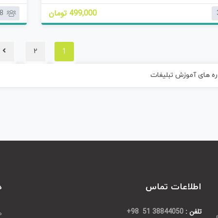
ی
499,000 تومان
8
موزش می دهیم. با مشاهده ویدئوهای این دوره شما هم می
ا
ز
کار کردن با تلگرام دسکتاپ لذت ببرید و با چند ترفند به یکی از
0
ین ادمین های تلگرام تبدیل شوید؛ پس با ما همراه باشید.
ر
1
2
ا
ی
ه های آموزش تبلیغات
اطلاعات تماس
د
تلفن :
38844050 51 98+
ص