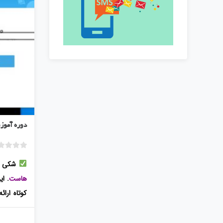
دوره آموز
شکی ن
هاست
. ا
کوتاه ارا
رسان در دن
? در این 