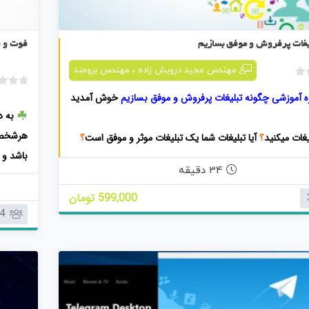
چگونه تبلیغات پرفروش و موفق بسازیم
یغات پرفروش و موفق بسازیم
فوت و 
،
مهندس مجید درویش زاده
مهندس برومند
ب
ه آموزشی چگونه تبلیغات پرفروش و موفق بسازیم
خوش آمدید
د
و
به د
ن
هرشخصی
یغات میکنید
؟
آیا تبلیغات شما یک تبلیغات موثر و موفق است
؟
ا
باشد و 
م
ات موفق چه کاری باید انجام داد
؟
34 دقیقه
ت
ی
599,000 تومان
ا
4
ز
0
ر
ا
ی