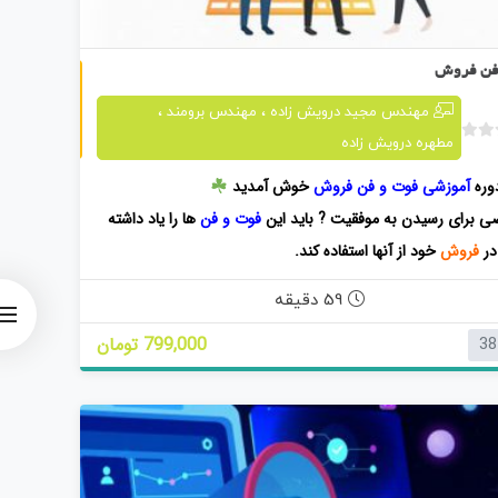
فوت و فن فروش
فن فروش
،
،
مهندس مجید درویش زاده
مهندس برومند
مطهره درویش زاده
ب
د
وره
آموزشی فوت و فن فروش
خوش آمدید
و
 برای رسیدن به موفقیت ?
باید این
فوت و فن
ها را یاد داشته
ن
ا
در
فروش
خود از آنها استفاده کند.
م
ت
59 دقیقه
ی
ا
799,000 تومان
38
ز
0
ر
ا
ی