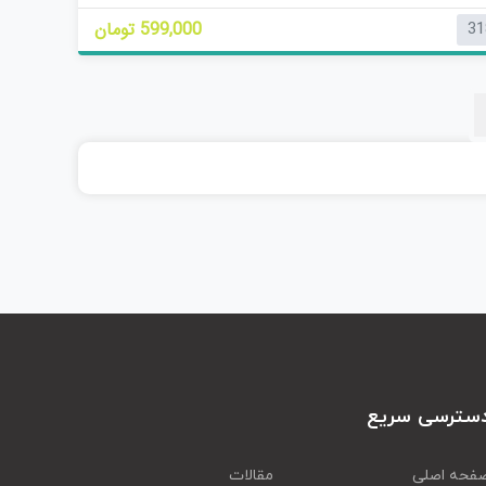
ی
599,000 تومان
31
ا
ز
0
ر
ا
ی
سترسی سریع
فحه اصلی
مقالات