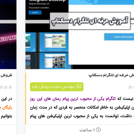
دوره آموزش حرفه ای تلگرام دسکتاپ
ش حرفه ای تلگرام دسکتاپ
فروش د
مهندس مجید درویش زاده
ب
یست که
تلگرام یکی از محبوب ترین پیام رسان های این روز
در این 
د
و
ین اپلیکیشن به خاطر امکانات منحصر به فردی که در مدت زمان
رایگان
ب
ن
ئه داشت، توانست به یکی از محبوب ترین اپلیکیشن های پیام
بتوانیم 
ا
م
یا تبدیل شود.
مجازی
آ
1 ساعت
ت
دوره بصورت حرفه ای نحوه کار با
تلگرام دسکتاپ
را به شما