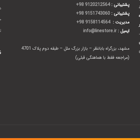
پشتیبانی :
9120212564 98+
د
پشتیبانی :
9151743060 98+
ح
مدیریت :
9158114564 98+
ایمیل :
info@linestore.ir
ت
مشهد، بزرگراه بابانظر – بازار بزرگ ملل – طبقه دوم پلاک 4701
ن
(مراجعه فقط با هماهنگی قبلی)