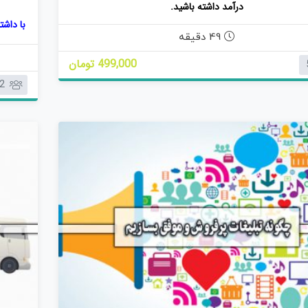
درآمد داشته باشید.
ا
با داش
م
49 دقیقه
ت
ی
499,000 تومان
امروزه،
ا
2
ز
0
ر
ا
ی