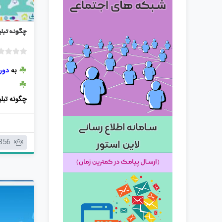
چگونه تبل
به
دور
چگونه تبل
برای تبلیغ
356