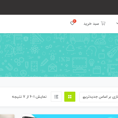
سبد خرید
زی بر اساس جدیدترین
Sorted
نمایش 1–6 از 7 نتیجه
by
latest