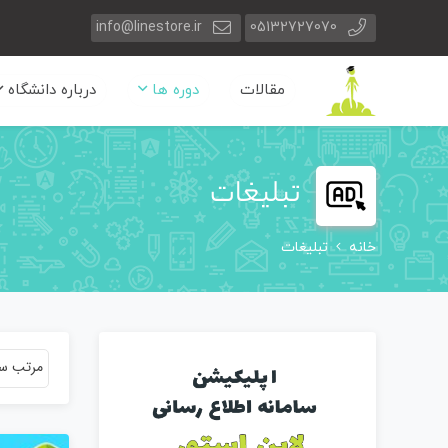
info@linestore.ir
05132727070
مقالات
دوره ها
درباره دانشگاه
تبلیغات
خانه
تبلیغات
مرتب سا