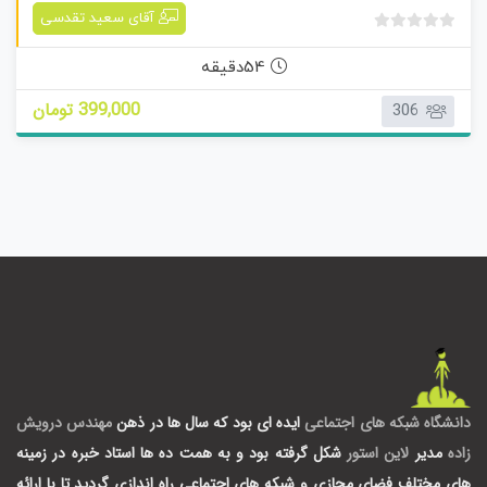
دوره آموزشی سخنوری و مذاکره پولس
آقای سعید تقدسی
ب
د
54دقیقه
و
399,000 تومان
306
ن
ا
م
ت
ی
ا
ز
0
ر
ا
ی
دانشگاه شبکه های اجتماعی
ایده ای بود که سال ها در ذهن
مهندس درویش
زاده
مدیر
لاین استور
شکل گرفته بود و به همت ده ها استاد خبره در زمینه
های مختلف فضای مجازی و شبکه های اجتماعی راه اندازی گردید تا با ارائه