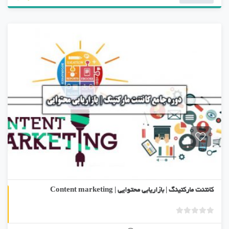
ا
م
ت
ی
ا
ز
0
ر
ا
ی
کانتنت مارکتینگ | بازاریابی محتوایی | Content marketing
ب