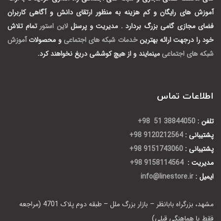
آموزش های رایگان و کم هزینه به منظور ارتقای دانش و آگاهی کاربران
فضای مجازی گامی بزرگ بردارد .
مدیریت و پرسنل
لاین استور
تمام تلاش
خود را درجهت ارائه بهترین
خدمات شبکه های اجتماعی
و محصولات
آموزش
شبکه های اجتماعی
مینمایند و از هیچ کوششی دریغ نخواهند کرد.
اطلاعات تماس
تلفن :
38844050 51 98+
پشتیبانی :
9120212564 98+
پشتیبانی :
9151743060 98+
مدیریت :
9158114564 98+
ایمیل :
info@linestore.ir
مشهد، بزرگراه بابانظر – بازار بزرگ ملل – طبقه دوم پلاک 4701 (مراجعه
فقط با هماهنگی قبلی)