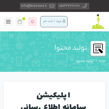
info@linestore.ir
05132727070
0
ورود / ثبت نام
تولید محتوا
خانه
تولید محتوا