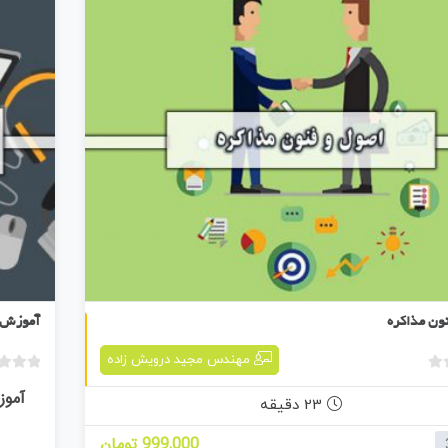
اصول و فنون مذاکره
ون مذاکره
آموزش ن
مهندس مجید درویش زاده
ب
آموز
د
23 دقیقه
و
999,000 تومان
ن