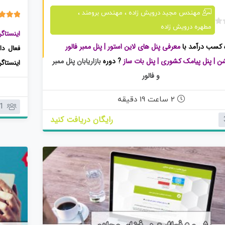
معرفی پنل های لاین استور
،
،
مهندس مجید درویش زاده
مهندس برومند
5.00
1 رای
مطهره درویش زاده
ب
اینستاگ
د
 کسب درآمد با
معرفی پنل های لاین استور | پنل ممبر فالور
فعال دا
و
ن | پنل پیامک کشوری | پنل بات ساز
? دوره
بازاریابان پنل ممبر
ن
اینستاگ
ا
و فالور
در آن م
م
و ضرورت
دیجیتال مارکتینگ
در دنیای بازاریابی امروز ? اهمیت
ببخشید.
ت
2 ساعت 19 دقیقه
ی
دنیای دیجیتال به روایت آمار و ارقام
1
ا
رایگان دریافت کنید
ردن اهـداف ? اطلاع رسـانی حـضور در دنـیای دیجـیـتال ?
ز
تحـلـیل و بـررسی رفــتارهـای مـخاطبان
0
ر
ا
ی