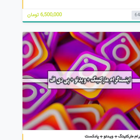
ا
م
6,500,000 تومان
64
ت
ی
ا
ز
0
ر
ا
ی
رام مارکتینگ + ویدئو + پادکست