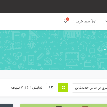
سبد خرید
زی بر اساس جدیدترین
Sorted
نمایش 1–6 از 7 نتیجه
by
latest