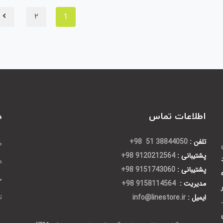
0
ر
1
2
ا
ی
اطلاعات تماس
د
تلفن :
38844050 51 98+
ص
پشتیبانی :
9120212564 98+
د
پشتیبانی :
9151743060 98+
ح
مدیریت :
9158114564 98+
ایمیل :
info@linestore.ir
ت