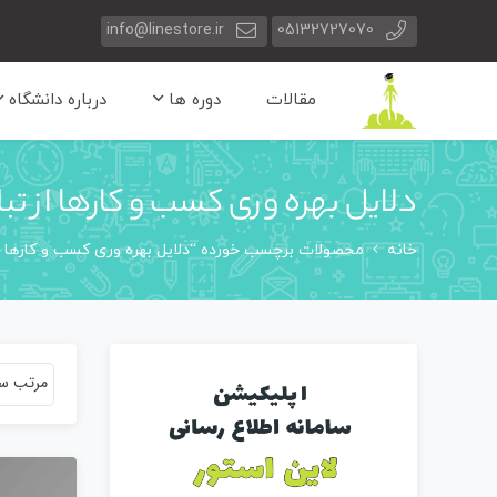
info@linestore.ir
05132727070
مقالات
دوره ها
درباره دانشگاه
دلایل بهره وری کسب و کارها از تبل
خانه
محصولات برچسب خورده “دلایل بهره وری کسب و کارها از
مرتب سا