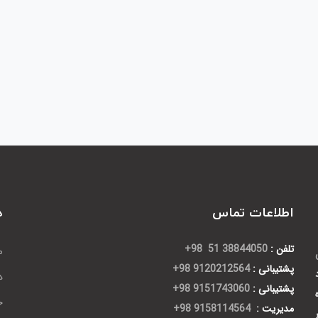
اطلاعات تماس
د
تلفن :
38844050 51 98+
ص
پشتیبانی :
9120212564 98+
د
پشتیبانی :
9151743060 98+
ح
مدیریت :
9158114564 98+