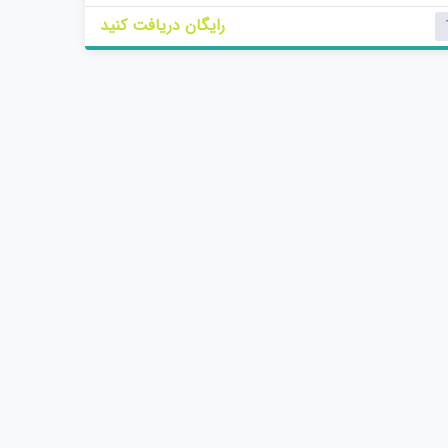
م
رایگان دریافت کنید
ت
ی
ا
ز
0
ر
ا
ی