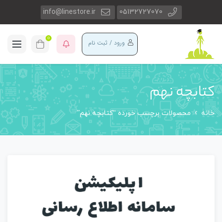
info@linestore.ir
05132727070
0
ورود / ثبت نام
کتابچه نهم
خانه
محصولات برچسب خورده “کتابچه نهم”