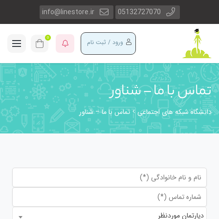
info@linestore.ir
05132727070
0
ورود / ثبت نام
تماس با ما – شناور
دانشگاه شبکه های اجتماعی
تماس با ما – شناور
دپارتمان موردنظر