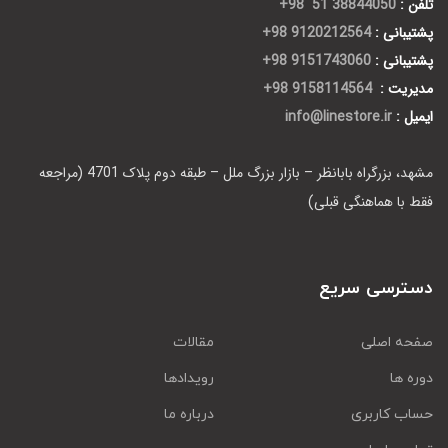
تلفن :
38844050 51 98+
پشتیبانی :
9120212564 98+
پشتیبانی :
9151743060 98+
مدیریت :
9158114564 98+
ایمیل :
info@linestore.ir
مشهد، بزرگراه بابانظر – بازار بزرگ ملل – طبقه دوم پلاک 4701 (مراجعه
فقط با هماهنگی قبلی)
دسترسی سریع
صفحه اصلی
مقالات
دوره ها
رویدادها
حساب کاربری
درباره ما