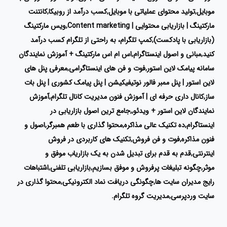
موبایل,تولید محتوای عملیاتی با موبایل,کسب درآمد از روبیکا,کانتنت
مارکتینگ | بازاریابی محتوایی | Content marketing,ویس مارکتینگ
(بازاریابی با پادکست),کمپ تلگرام، به راحتی از تلگرام کسب درآمد
کنید,مبانی و اصول اینستاگرام,اس ام اس مارکتینگ + آموزش نمایندگان
سامانه پیامک لاین استور,فوت و فن های اینستاگرامی,معرفی پنل های
لاین استور | پنل ممبر فالور نوتیفیکیشن | پنل پیامک کشوری | پنل بات
ساز,کانال داری حرفه ای | آموزش فنون مدیریت کانال تلگرام,آموزش
نمایندگان لاین استور + ویدئو,,جامع ترین اصول بازاریابی در
اینستاگرام,ده تکنیک عالی مذاکره,محتوا گذاری با طعم همبرگر,اصول و
فنون مذاکره,فوت و فن فروش,تکنیک های کاربردی در فروش
اینترنتی,قدم به قدم برای تبدیل شدن به یک بازاریاب موفق و
موثر,چگونه تبلیغات پرفروش و موفق بسازیم,بازاریابی تلفنی,اشتباهات
رایج مدیران سایت ها,چگونگی دریافت نماد الکترونیکی,محتوا گذاری در
سایت وردپرسی,مدیریت گروه تلگرام.