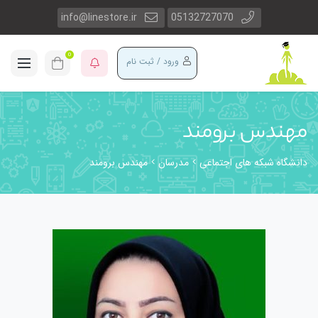
info@linestore.ir
05132727070
0
ورود / ثبت نام
مهندس برومند
دانشگاه شبکه های اجتماعی
مدرسان
مهندس برومند