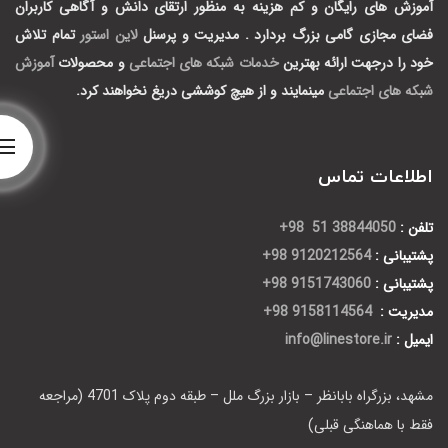
آموزش های رایگان و کم هزینه به منظور ارتقای دانش و آگاهی کاربران
فضای مجازی گامی بزرگ بردارد .
مدیریت و پرسنل
لاین استور
تمام تلاش
خود را درجهت ارائه بهترین
خدمات شبکه های اجتماعی
و محصولات
آموزش
شبکه های اجتماعی
مینمایند و از هیچ کوششی دریغ نخواهند کرد.
اطلاعات تماس
تلفن :
38844050 51 98+
پشتیبانی :
9120212564 98+
پشتیبانی :
9151743060 98+
مدیریت :
9158114564 98+
ایمیل :
info@linestore.ir
مشهد، بزرگراه بابانظر – بازار بزرگ ملل – طبقه دوم پلاک 4701 (مراجعه
فقط با هماهنگی قبلی)