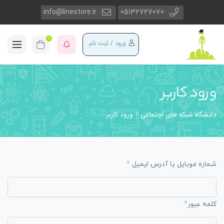
info@linestore.ir
05132727070
0
ورود / ثبت نام
ورود کاربر
دانشگاه شبکه های اجتماعی
ورود کاربر
*
شماره موبایل یا آدرس ایمیل
*
کلمه عبور