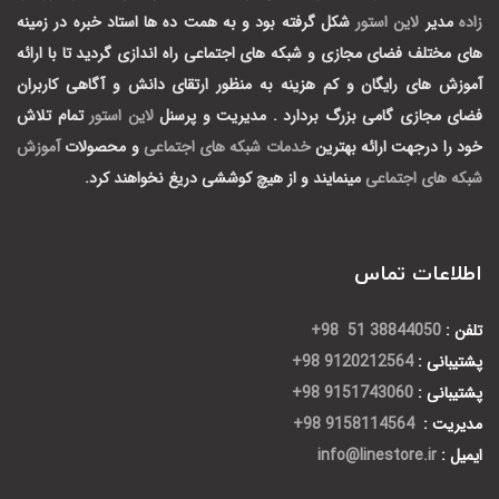
زاده
مدیر
لاین استور
شکل گرفته بود و به همت ده ها استاد خبره در زمینه
های مختلف فضای مجازی و شبکه های اجتماعی راه اندازی گردید تا با ارائه
آموزش های رایگان و کم هزینه به منظور ارتقای دانش و آگاهی کاربران
فضای مجازی گامی بزرگ بردارد .
مدیریت و پرسنل
لاین استور
تمام تلاش
خود را درجهت ارائه بهترین
خدمات شبکه های اجتماعی
و محصولات
آموزش
شبکه های اجتماعی
مینمایند و از هیچ کوششی دریغ نخواهند کرد.
اطلاعات تماس
تلفن :
38844050 51 98+
پشتیبانی :
9120212564 98+
پشتیبانی :
9151743060 98+
مدیریت :
9158114564 98+
ایمیل :
info@linestore.ir