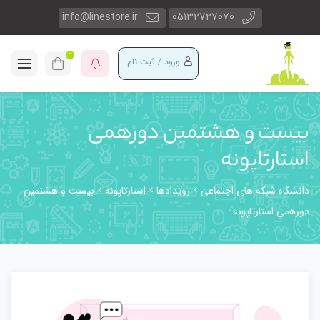
info@linestore.ir
05132727070
0
ورود / ثبت نام
بیست و هشتمین دورهمی
استارتاپونه
دانشگاه شبکه های اجتماعی
رویدادها
استارتاپونه
بیست و هشتمین
دورهمی استارتاپونه