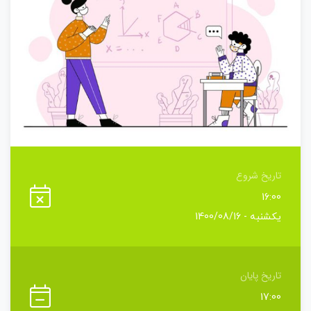
تاریخ شروع
16:00
یکشنبه - 1400/08/16
تاریخ پایان
17:00