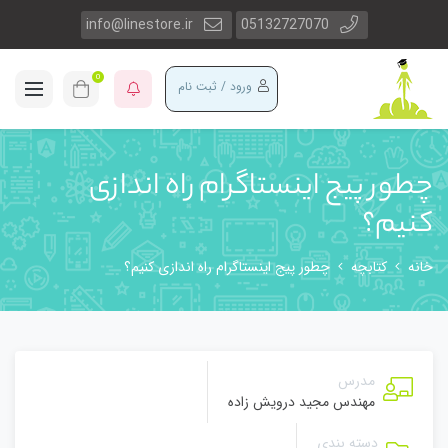
info@linestore.ir
05132727070
0
ورود / ثبت نام
چطور پیج اینستاگرام راه اندازی
کنیم؟
خانه
کتابچه
چطور پیج اینستاگرام راه اندازی کنیم؟
مدرس
مهندس مجید درویش زاده
دسته بندی