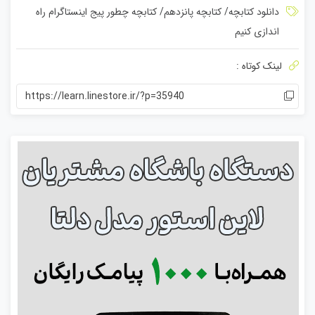
ت
دانلود کتابچه
/
کتابچه پانزدهم
/
کتابچه چطور پیج اینستاگرام راه
ی
اندازی کنیم
ا
ز
0
لینک کوتاه :
ر
ا
https://learn.linestore.ir/?p=35940
ی