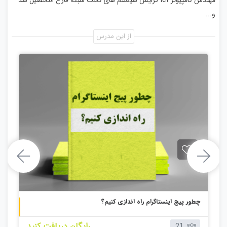
مهندس کامپیوتر ict گرایش سیستم های تحت شبکه فارغ التحصیل شد
و...
از این مدرس
چطور پیج اینستاگرام راه اندازی کنیم؟
بچه دوازدهم
کتابچه پانزدهم
رایگان دریافت کنید
21