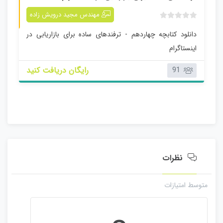
کتابچه چهاردهم
مهندس مجید درویش زاده
ب
دانلود کتابچه چهاردهم - ترفندهای ساده برای بازاریابی در
د
و
اینستاگرام
ن
ا
رایگان دریافت کنید
91
م
ت
ی
ا
ز
0
ر
ا
نظرات
ی
متوسط امتیازات