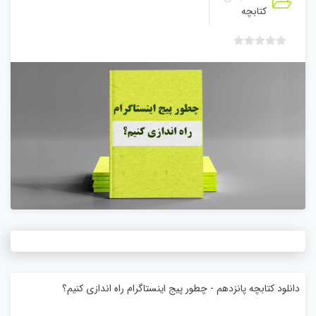
کتابچه
ب
د
و
ن
ا
م
ت
ی
ا
ز
0
ر
ا
ی
دانلود کتابچه پانزدهم - چطور پیج اینستاگرام راه اندازی کنیم؟