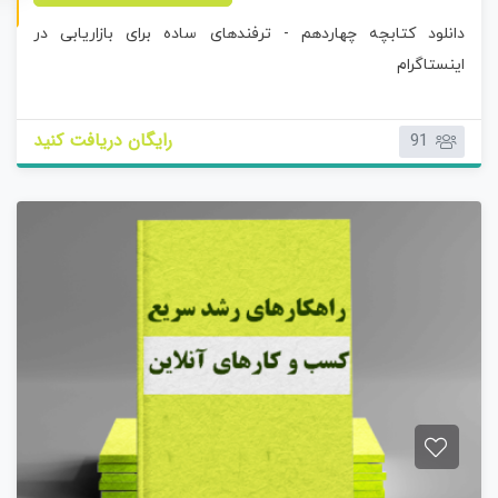
ب
دانلود کتابچه چهاردهم - ترفندهای ساده برای بازاریابی در
د
و
اینستاگرام
ن
ا
م
رایگان دریافت کنید
91
ت
ی
ا
ز
0
ر
ا
ی