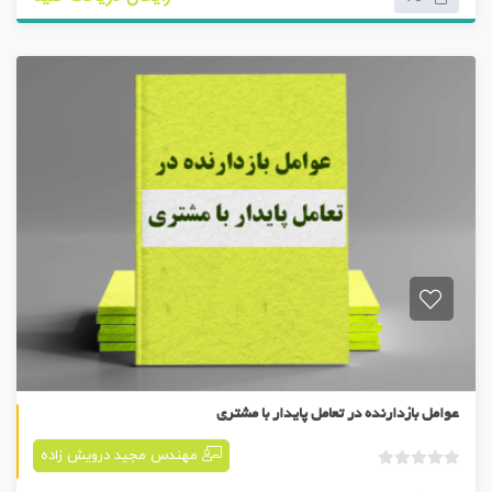
ت
ی
ا
ز
0
ر
ا
ی
عوامل بازدارنده در تعامل پایدار با مشتری
کتابچه دهم
مهندس مجید درویش زاده
ب