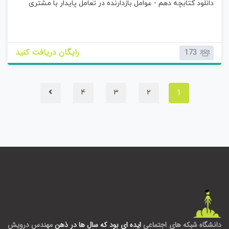
دانلود کتابچه دهم - عوامل بازدارنده در تعامل پایدار با مشتری
د
و
ن
ا
م
رایگان دریافت کنید
173
ت
ی
ا
ز
1
4
3
2
0
ر
ا
ی
دانشگاه شبکه های اجتماعی
ایده ای بود که سال ها در ذهن
مهندس درویش