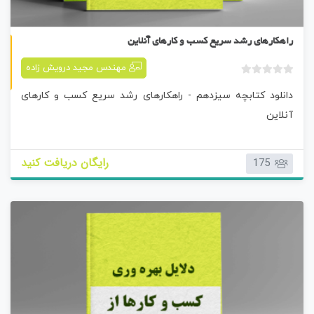
کتابچه سیزدهم
راهکارهای رشد سریع کسب و کارهای آنلاین
مهندس مجید درویش زاده
ب
دانلود کتابچه سیزدهم - راهکارهای رشد سریع کسب و کارهای
د
و
آنلاین
ن
ا
م
رایگان دریافت کنید
175
ت
ی
ا
ز
0
ر
ا
ی