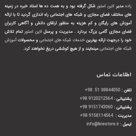
زاده
مدیر
لاین استور
شکل گرفته بود و به همت ده ها استاد خبره در زمینه
های مختلف فضای مجازی و شبکه های اجتماعی راه اندازی گردید تا با ارائه
آموزش های رایگان و کم هزینه به منظور ارتقای دانش و آگاهی کاربران
فضای مجازی گامی بزرگ بردارد .
مدیریت و پرسنل
لاین استور
تمام تلاش
خود را درجهت ارائه بهترین
خدمات شبکه های اجتماعی
و محصولات
آموزش
شبکه های اجتماعی
مینمایند و از هیچ کوششی دریغ نخواهند کرد.
اطلاعات تماس
تلفن :
38844050 51 98+
پشتیبانی :
9120212564 98+
پشتیبانی :
9151743060 98+
مدیریت :
9158114564 98+
ایمیل :
info@linestore.ir