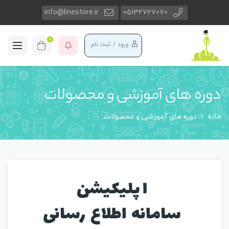
info@linestore.ir
05132727070
0
ورود / ثبت نام
دوره های آموزشی و محصولات
خانه
دوره های آموزشی و محصولات