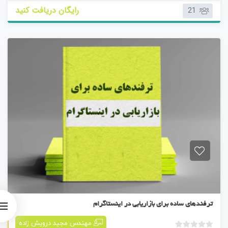
م
رایگان دریافت کنید
21
ت
ی
ا
ز
0
ر
ا
ی
کتابچه چهاردهم
ترفندهای ساده برای بازاریابی در اینستاگرام
مهندس مجید درویش زاده