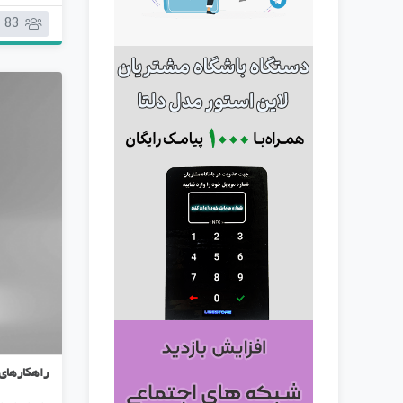
83
راهکارهای 