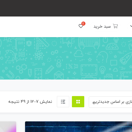
سبد خرید
زی بر اساس جدیدترین
rted
نمایش 7–12 از 49 نتیجه
by
atest