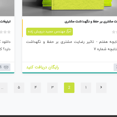
کتابچه هفتم
یت مشتری بر حفظ و نگهداشت مشتری
تبلیغات 
مهندس مجید درویش زاده
ب
تابچه هفتم - تاثیر رضایت مشتری بر حفظ و نگهداشت
دانلود 
د
و
ابچه شماره 7
دارد؟ ک
ن
ا
م
رایگان دریافت کنید
6
ت
ی
ا
ز
…
2
5
4
3
1
0
ر
ا
ی