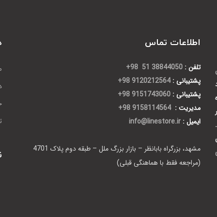
اطلاعات تماس
د
تلفن :
38844050 51 98+
ص
پشتیبانی :
9120212564 98+
د
پشتیبانی :
9151743060 98+
ح
مدیریت :
9158114564 98+
ایمیل :
info@linestore.ir
ت
مشهد، بزرگراه بابانظر – بازار بزرگ ملل – طبقه دوم پلاک 4701
ن
(مراجعه فقط با هماهنگی قبلی)