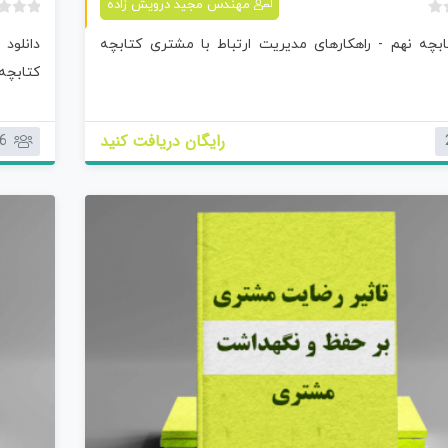
مهندس مجید درویش زاده
ب
تابچه نهم - راهکارهای مدیریت ارتباط با مشتری کتابچه
دانلود
د
و
کتابچه 
ن
ا
م
رایگان دریافت کنید
6
ت
ی
ا
ز
0
ر
ا
ی