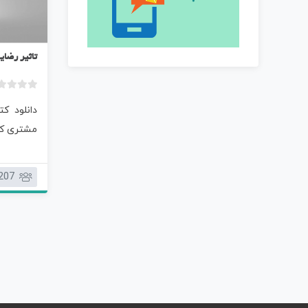
تاثیر رضا
دانلود ک
مشتری کت
207