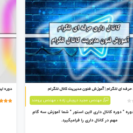
 حرفه ای تلگرام | آموزش فنون مدیریت کانال تلگرام
دوره ای
،
مهندس مجید درویش زاده
مهندس برومند
ب
5.00
3 رای
دوره " دوره کانال داری لاین استور " شما آموزش سه گام
د
و
مهم در کانال داری را فرامیگیرد.
ن
ا