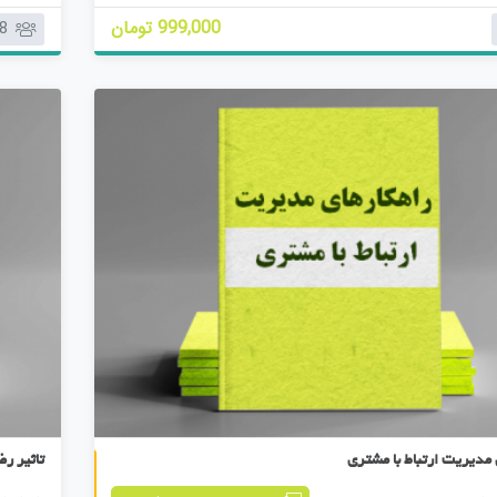
م
999,000 تومان
8
ت
ی
ا
ز
0
ر
ا
ی
کتابچه هشتم
مدیریت ارتباط با مشتری
تاثیر ر