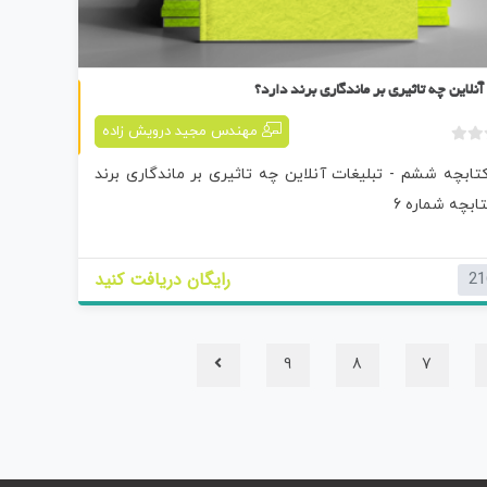
کتابچه ششم
آنلاین چه تاثیری بر ماندگاری برند دارد؟
مهندس مجید درویش زاده
ب
کتابچه ششم - تبلیغات آنلاین چه تاثیری بر ماندگاری برند
د
و
تابچه شماره 6
ن
ا
م
رایگان دریافت کنید
21
ت
ی
ا
ز
9
8
7
0
ر
ا
ی