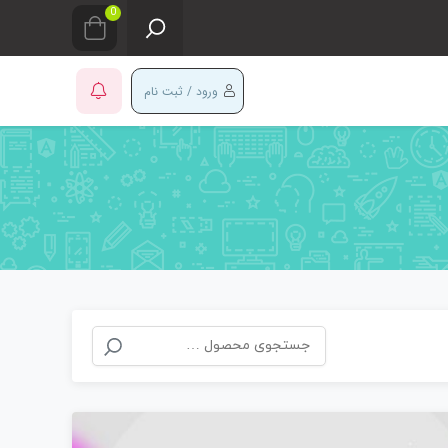
0
ورود / ثبت نام
جستجو
So
برای:
l