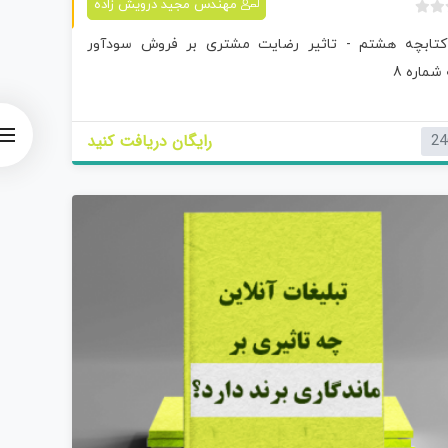
مهندس مجید درویش زاده
ب
 کتابچه هشتم - تاثیر رضایت مشتری بر فروش سودآور
د
و
شماره 8
ن
ا
م
رایگان دریافت کنید
24
ت
ی
ا
ز
0
ر
ا
ی