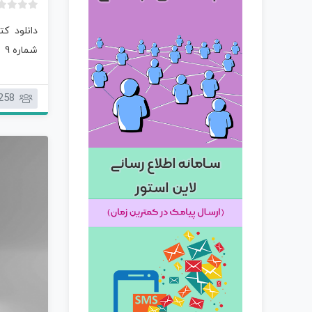
دانلود ک
شماره 9
258