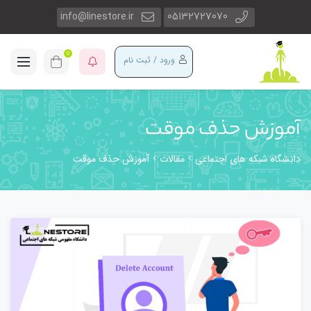
info@linestore.ir
05132727070
0
ورود / ثبت نام
آموزش حذف موقت
دانشگاه شبکه های اجتماعی
مقالات
آموزش حذف موقت