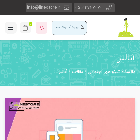
info@linestore.ir
05132727070
0
ورود / ثبت نام
آنالیز
دانشگاه شبکه های اجتماعی
مقالات
آنالیز