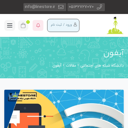
info@linestore.ir
05132727070
0
ورود / ثبت نام
آیفون
دانشگاه شبکه های اجتماعی
مقالات
آیفون