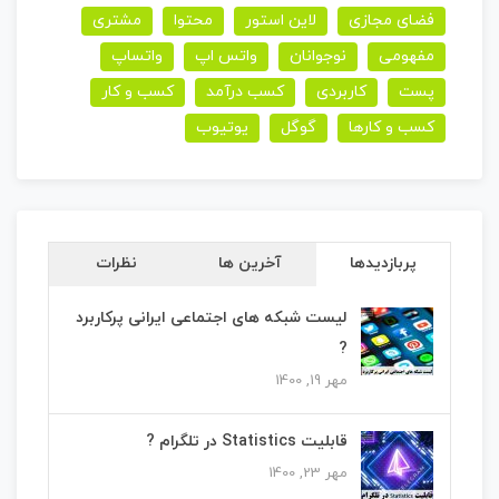
فضای مجازی
لاین استور
محتوا
مشتری
مفهومی
نوجوانان
واتس اپ
واتساپ
پست
کاربردی
کسب درآمد
کسب و کار
کسب و کارها
گوگل
یوتیوب
پربازدیدها
آخرین ها
نظرات
لیست شبکه های اجتماعی ایرانی پرکاربرد
?
مهر 19, 1400
قابلیت Statistics در تلگرام ?
مهر 23, 1400