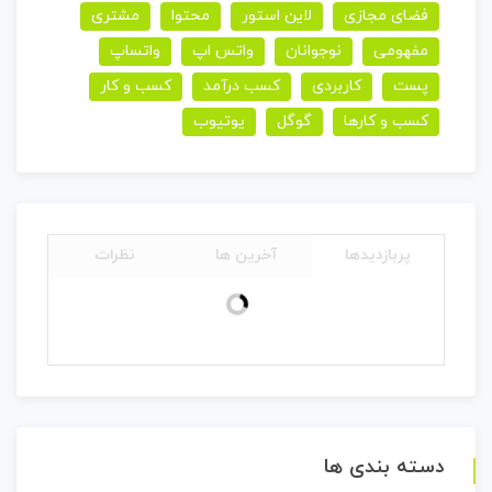
فضای مجازی
لاین استور
محتوا
مشتری
مفهومی
نوجوانان
واتس اپ
واتساپ
پست
کاربردی
کسب درآمد
کسب و کار
کسب و کارها
گوگل
یوتیوب
پربازدیدها
آخرین ها
نظرات
دسته بندی ها