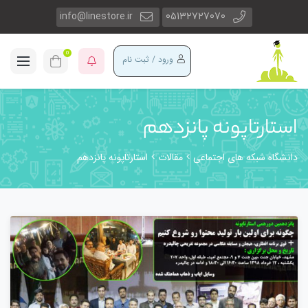
info@linestore.ir
05132727070
0
ورود / ثبت نام
استارتاپونه پانزدهم
دانشگاه شبکه های اجتماعی
مقالات
استارتاپونه پانزدهم