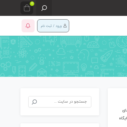
0
ورود / ثبت نام
جستجو
برای:
ای
یگاه