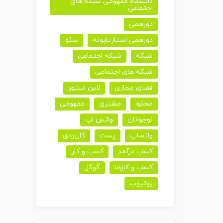
دانشگاه مفهومی شبکه های
اجتماعی
دورهمی
دورهمی استارتاپونه
سئو
شبکه
شبکه اجتماعی
شبکه های اجتماعی
فضای مجازی
لاین استور
محتوا
مشتری
مفهومی
نوجوانان
واتس اپ
واتساپ
پست
کاربردی
کسب درآمد
کسب و کار
کسب و کارها
گوگل
یوتیوب