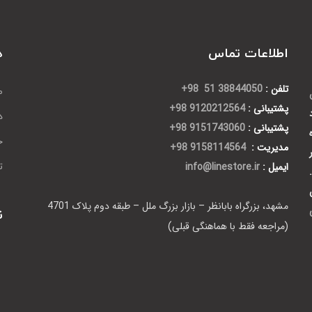
اطلاعات تماس
د
تلفن :
38844050 51 98+
ص
پشتیبانی :
9120212564 98+
د
پشتیبانی :
9151743060 98+
ح
مدیریت :
9158114564 98+
ایمیل :
info@linestore.ir
ت
مشهد، بزرگراه بابانظر – بازار بزرگ ملل – طبقه دوم پلاک 4701
ن
(مراجعه فقط با هماهنگی قبلی)