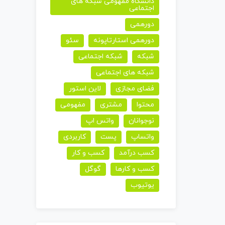
دانشگاه مفهومی شبکه های
اجتماعی
دورهمی
دورهمی استارتاپونه
سئو
شبکه
شبکه اجتماعی
شبکه های اجتماعی
فضای مجازی
لاین استور
محتوا
مشتری
مفهومی
نوجوانان
واتس اپ
واتساپ
پست
کاربردی
کسب درآمد
کسب و کار
کسب و کارها
گوگل
یوتیوب