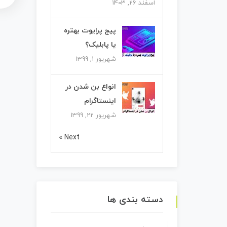
اسفند 26, 1403
پیج پرایوت بهتره
یا پابلیک؟
شهریور 1, 1399
انواع بن شدن در
اینستاگرام
شهریور 22, 1399
Next »
دسته بندی ها