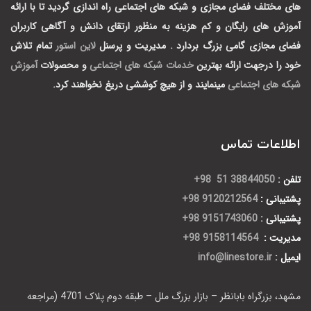
های مختلف فضای مجازی و شبکه های اجتماعی راه اندازی گردید تا با ارائه
آموزش های رایگان و کم هزینه به منظور ارتقای دانش و آگاهی کاربران
فضای مجازی گامی بزرگ بردارد .
مدیریت و پرسنل
لاین استور
تمام تلاش
خود را درجهت ارائه بهترین
خدمات شبکه های اجتماعی
و محصولات
آموزش
شبکه های اجتماعی
مینمایند و از هیچ کوششی دریغ نخواهند کرد.
اطلاعات تماس
تلفن :
38844050 51 98+
پشتیبانی :
9120212564 98+
پشتیبانی :
9151743060 98+
مدیریت :
9158114564 98+
ایمیل :
info@linestore.ir
مشهد، بزرگراه بابانظر – بازار بزرگ ملل – طبقه دوم پلاک 4701 (مراجعه