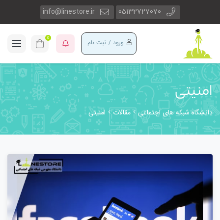
info@linestore.ir
05132727070
0
ورود / ثبت نام
امنیتی
دانشگاه شبکه های اجتماعی
مقالات
امنیتی