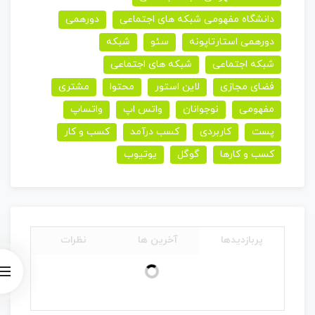
دانشگاه مفهومی شبکه های اجتماعی
دورهمی
دورهمی استارتاپونه
سئو
شبکه
شبکه اجتماعی
شبکه های اجتماعی
فضای مجازی
لاین استور
محتوا
مشتری
مفهومی
نوجوانان
واتس اپ
واتساپ
پست
کاربردی
کسب درآمد
کسب و کار
کسب و کارها
گوگل
یوتیوب
پربازدیدها
آخرین ها
نظرات