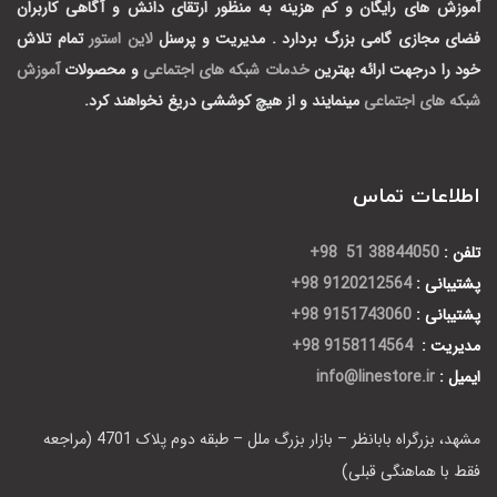
آموزش های رایگان و کم هزینه به منظور ارتقای دانش و آگاهی کاربران
فضای مجازی گامی بزرگ بردارد .
مدیریت و پرسنل
لاین استور
تمام تلاش
خود را درجهت ارائه بهترین
خدمات شبکه های اجتماعی
و محصولات
آموزش
شبکه های اجتماعی
مینمایند و از هیچ کوششی دریغ نخواهند کرد.
اطلاعات تماس
تلفن :
38844050 51 98+
پشتیبانی :
9120212564 98+
پشتیبانی :
9151743060 98+
مدیریت :
9158114564 98+
ایمیل :
info@linestore.ir
مشهد، بزرگراه بابانظر – بازار بزرگ ملل – طبقه دوم پلاک 4701 (مراجعه
فقط با هماهنگی قبلی)