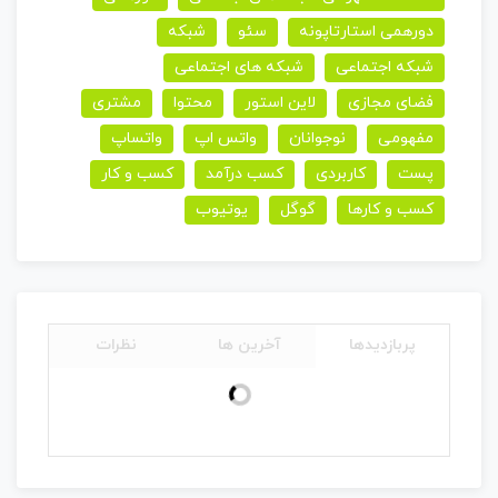
دورهمی استارتاپونه
سئو
شبکه
شبکه اجتماعی
شبکه های اجتماعی
فضای مجازی
لاین استور
محتوا
مشتری
مفهومی
نوجوانان
واتس اپ
واتساپ
پست
کاربردی
کسب درآمد
کسب و کار
کسب و کارها
گوگل
یوتیوب
پربازدیدها
آخرین ها
نظرات