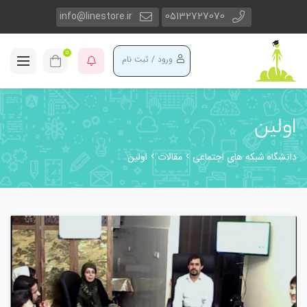
info@linestore.ir
05132727070
0
ورود / ثبت نام
اولین
دانشگاه شبکه های اجتماعی
مقالات
اولین