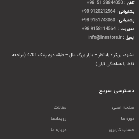
تلفن :
38844050 51 98+
پشتیبانی :
9120212564 98+
پشتیبانی :
9151743060 98+
مدیریت :
9158114564 98+
ایمیل :
info@linestore.ir
مشهد، بزرگراه بابانظر – بازار بزرگ ملل – طبقه دوم پلاک 4701 (مراجعه
فقط با هماهنگی قبلی)
دسترسی سریع
صفحه اصلی
مقالات
دوره ها
رویدادها
حساب کاربری
درباره ما