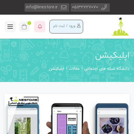
info@linestore.ir
05132727070
0
ورود / ثبت نام
اپلیکیشن
دانشگاه شبکه های اجتماعی
مقالات
اپلیکیشن