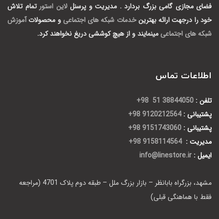
فضای مجازی گامی بزرگ بردارد .
مدیریت و پرسنل
لاین استور
تمام تلاش
خود را درجهت ارائه بهترین
خدمات شبکه های اجتماعی
و محصولات
آموزش
شبکه های اجتماعی
مینمایند و از هیچ کوششی دریغ نخواهند کرد.
اطلاعات تماس
تلفن :
38844050 51 98+
پشتیبانی :
9120212564 98+
پشتیبانی :
9151743060 98+
مدیریت :
9158114564 98+
ایمیل :
info@linestore.ir
مشهد، بزرگراه بابانظر – بازار بزرگ ملل – طبقه دوم پلاک 4701 (مراجعه
فقط با هماهنگی قبلی)