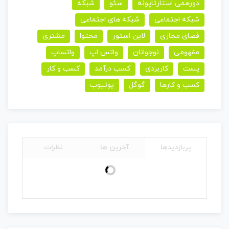
دورهمی استارتاپونه
سئو
شبکه
شبکه اجتماعی
شبکه های اجتماعی
فضای مجازی
لاین استور
محتوا
مشتری
مفهومی
نوجوانان
واتس اپ
واتساپ
پست
کاربردی
کسب درآمد
کسب و کار
کسب و کارها
گوگل
یوتیوب
پربازدیدها
آخرین ها
نظرات