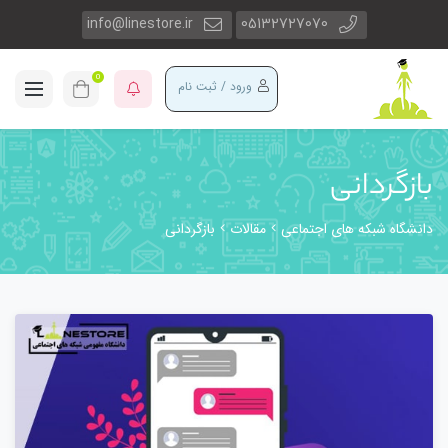
info@linestore.ir
05132727070
0
ورود / ثبت نام
بازگردانی
دانشگاه شبکه های اجتماعی
مقالات
بازگردانی