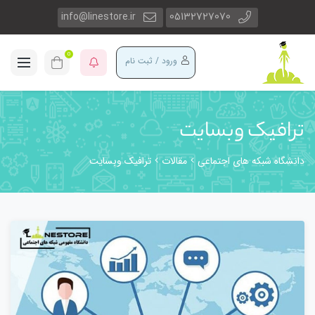
info@linestore.ir
05132727070
0
ورود / ثبت نام
ترافیک وبسایت
دانشگاه شبکه های اجتماعی
مقالات
ترافیک وبسایت