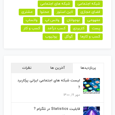
شبکه اجتماعی
شبکه های اجتماعی
فضای مجازی
لاین استور
محتوا
مشتری
مفهومی
نوجوانان
واتس اپ
واتساپ
پست
کاربردی
کسب درآمد
کسب و کار
کسب و کارها
گوگل
یوتیوب
پربازدیدها
آخرین ها
نظرات
لیست شبکه های اجتماعی ایرانی پرکاربرد
?
مهر 19, 1400
قابلیت Statistics در تلگرام ?