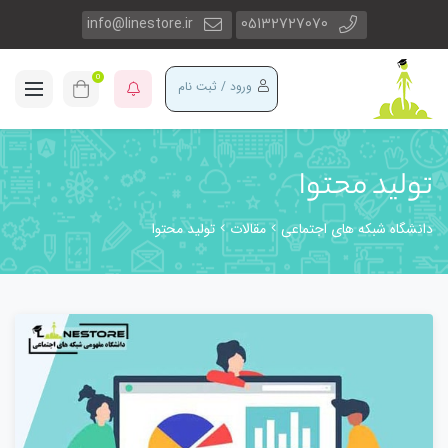
info@linestore.ir
05132727070
0
ورود / ثبت نام
تولید محتوا
دانشگاه شبکه های اجتماعی
مقالات
تولید محتوا