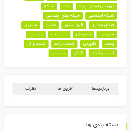
دورهمی استارتاپونه
سئو
شبکه
شبکه اجتماعی
شبکه های اجتماعی
فضای مجازی
لاین استور
محتوا
مشتری
مفهومی
نوجوانان
واتس اپ
واتساپ
پست
کاربردی
کسب درآمد
کسب و کار
کسب و کارها
گوگل
یوتیوب
پربازدیدها
آخرین ها
نظرات
دسته بندی ها