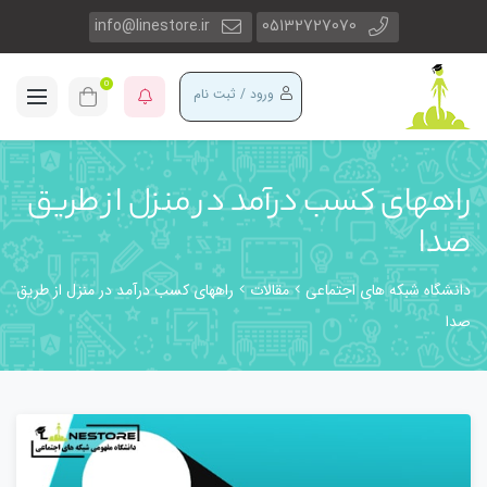
info@linestore.ir
05132727070
0
ورود / ثبت نام
راههای کسب درآمد در منزل از طریق
صدا
دانشگاه شبکه های اجتماعی
مقالات
راههای کسب درآمد در منزل از طریق
صدا