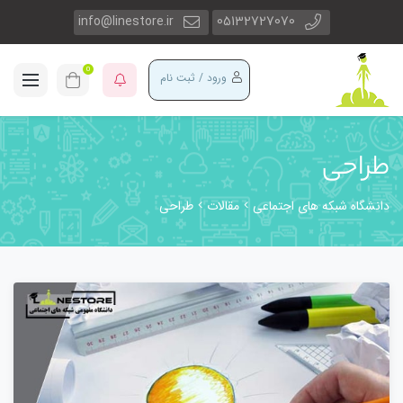
info@linestore.ir
05132727070
0
ورود / ثبت نام
طراحی
دانشگاه شبکه های اجتماعی
مقالات
طراحی