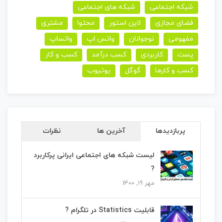
شبکه اجتماعی
شبکه های اجتماعی
فضای مجازی
لاین استور
محتوا
مشتری
مفهومی
نوجوانان
واتس اپ
واتساپ
پست
کاربردی
کسب درآمد
کسب و کار
کسب و کارها
گوگل
یوتیوب
پربازدیدها
آخرین ها
نظرات
لیست شبکه های اجتماعی ایرانی پرکاربرد
?
مهر 19, 1400
قابلیت Statistics در تلگرام ?