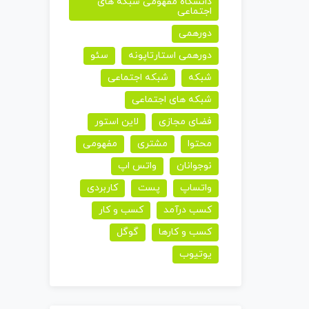
دانشگاه مفهومی شبکه های
اجتماعی
دورهمی
دورهمی استارتاپونه
سئو
شبکه
شبکه اجتماعی
شبکه های اجتماعی
فضای مجازی
لاین استور
محتوا
مشتری
مفهومی
نوجوانان
واتس اپ
واتساپ
پست
کاربردی
کسب درآمد
کسب و کار
کسب و کارها
گوگل
یوتیوب