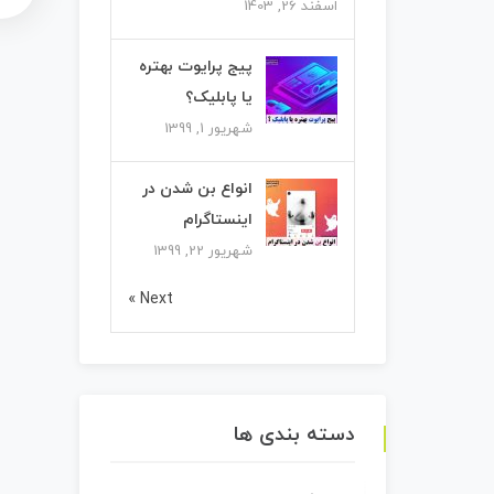
اسفند 26, 1403
پیج پرایوت بهتره
یا پابلیک؟
شهریور 1, 1399
انواع بن شدن در
اینستاگرام
شهریور 22, 1399
Next »
دسته بندی ها