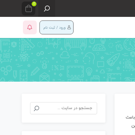
0
ورود / ثبت نام
جستجو
برای:
باعث
ن