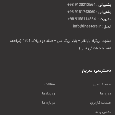
پشتیبانی :
9120212564 98+
پشتیبانی :
9151743060 98+
مدیریت :
9158114564 98+
ایمیل :
info@linestore.ir
مشهد، بزرگراه بابانظر – بازار بزرگ ملل – طبقه دوم پلاک 4701 (مراجعه
فقط با هماهنگی قبلی)
دسترسی سریع
صفحه اصلی
مقالات
دوره ها
رویدادها
حساب کاربری
درباره ما
تماس با ما