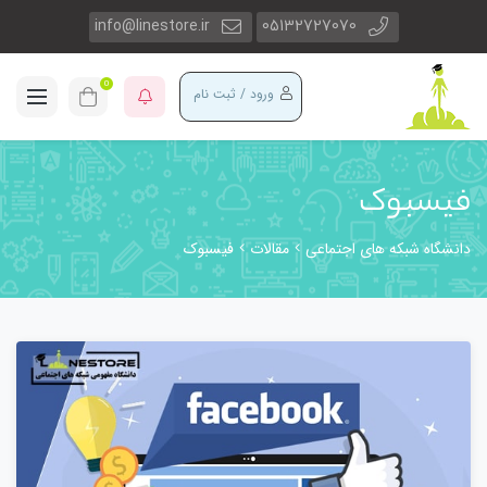
info@linestore.ir
05132727070
0
ورود / ثبت نام
فیسبوک
دانشگاه شبکه های اجتماعی
مقالات
فیسبوک