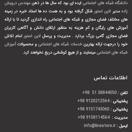
دانشگاه شبکه های اجتماعی
ایده ای بود که سال ها در ذهن
مهندس درویش
زاده
مدیر
لاین استور
شکل گرفته بود و به همت ده ها استاد خبره در زمینه
های مختلف فضای مجازی و شبکه های اجتماعی راه اندازی گردید تا با ارائه
آموزش های رایگان و کم هزینه به منظور ارتقای دانش و آگاهی کاربران
فضای مجازی گامی بزرگ بردارد .
مدیریت و پرسنل
لاین استور
تمام تلاش
خود را درجهت ارائه بهترین
خدمات شبکه های اجتماعی
و محصولات
آموزش
شبکه های اجتماعی
مینمایند و از هیچ کوششی دریغ نخواهند کرد.
اطلاعات تماس
تلفن :
38844050 51 98+
پشتیبانی :
9120212564 98+
پشتیبانی :
9151743060 98+
مدیریت :
9158114564 98+
ایمیل :
info@linestore.ir