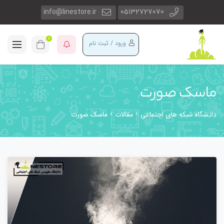
info@linestore.ir
05132727070
0
ورود / ثبت نام
ماسک صورت
دانشگاه شبکه های اجتماعی
مقالات
ماسک صورت