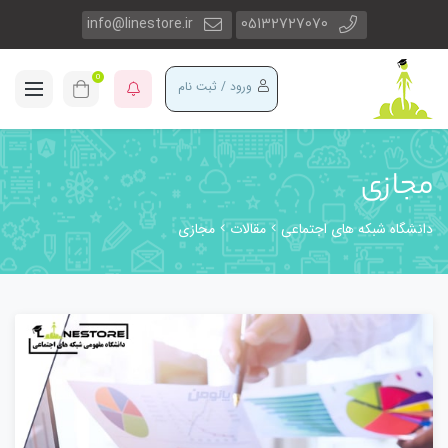
info@linestore.ir
05132727070
0
ورود / ثبت نام
مجازی
دانشگاه شبکه های اجتماعی
مقالات
مجازی