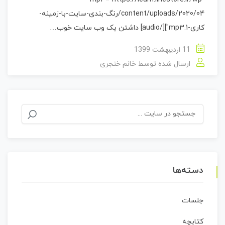
content/uploads/2020/04/رنگ-بندی-سایت-با-زمینه-
کاری-1.mp3"][/audio] داشتن یک وب سایت خوب…
11 اردیبهشت 1399
ارسال شده توسط
خانم خنجری
جستجو
برای:
دسته‌ها
جلسات
کتابچه