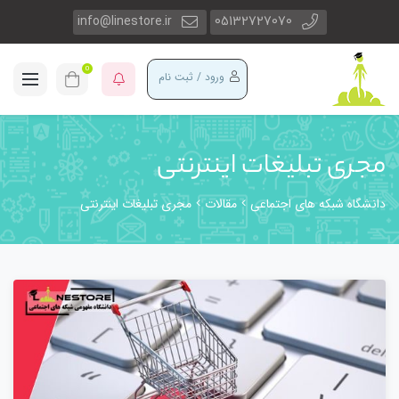
info@linestore.ir
05132727070
0
ورود / ثبت نام
مجری تبلیغات اینترنتی
دانشگاه شبکه های اجتماعی
مقالات
مجری تبلیغات اینترنتی