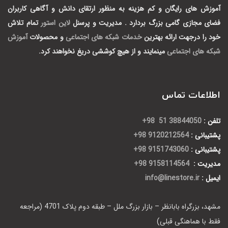
آموزش های رایگان و کم هزینه به منظور ارتقای دانش و آگاهی کاربران
فضای مجازی گامی بزرگ بردارد .
مدیریت و پرسنل
لاین استور
تمام تلاش
خود را درجهت ارائه بهترین
خدمات شبکه های اجتماعی
و محصولات
آموزش
شبکه های اجتماعی
مینمایند و از هیچ کوششی دریغ نخواهند کرد.
اطلاعات تماس
تلفن :
38844050 51 98+
پشتیبانی :
9120212564 98+
پشتیبانی :
9151743060 98+
مدیریت :
9158114564 98+
ایمیل :
info@linestore.ir
مشهد، بزرگراه بابانظر – بازار بزرگ ملل – طبقه دوم پلاک 4701 (مراجعه
فقط با هماهنگی قبلی)