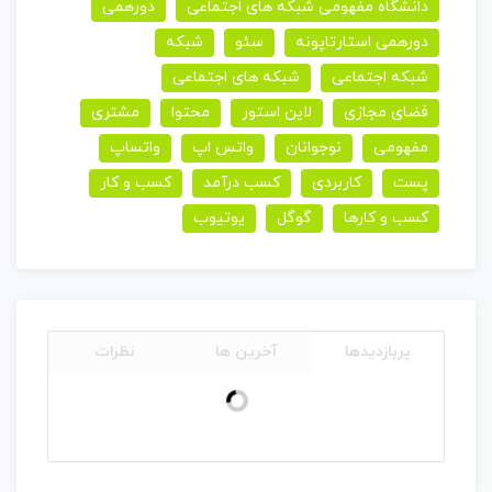
دانشگاه مفهومی شبکه های اجتماعی
دورهمی
دورهمی استارتاپونه
سئو
شبکه
شبکه اجتماعی
شبکه های اجتماعی
فضای مجازی
لاین استور
محتوا
مشتری
مفهومی
نوجوانان
واتس اپ
واتساپ
پست
کاربردی
کسب درآمد
کسب و کار
کسب و کارها
گوگل
یوتیوب
پربازدیدها
آخرین ها
نظرات