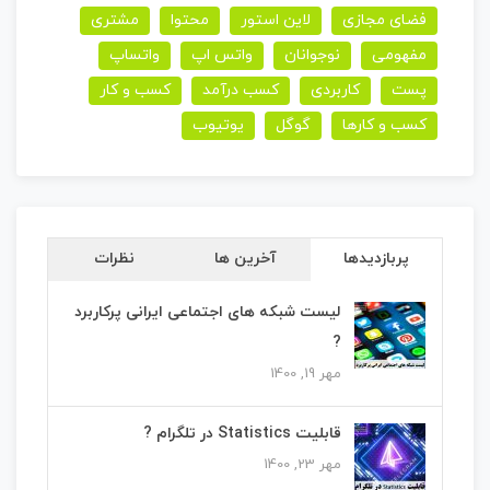
فضای مجازی
لاین استور
محتوا
مشتری
مفهومی
نوجوانان
واتس اپ
واتساپ
پست
کاربردی
کسب درآمد
کسب و کار
کسب و کارها
گوگل
یوتیوب
پربازدیدها
آخرین ها
نظرات
لیست شبکه های اجتماعی ایرانی پرکاربرد
?
مهر 19, 1400
قابلیت Statistics در تلگرام ?
مهر 23, 1400