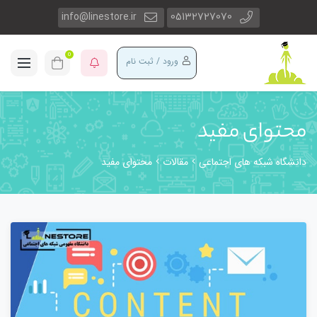
info@linestore.ir
05132727070
0
ورود / ثبت نام
محتوای مفید
دانشگاه شبکه های اجتماعی
مقالات
محتوای مفید