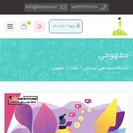
info@linestore.ir
05132727070
0
ورود / ثبت نام
مفهومی
دانشگاه شبکه های اجتماعی
مقالات
مفهومی