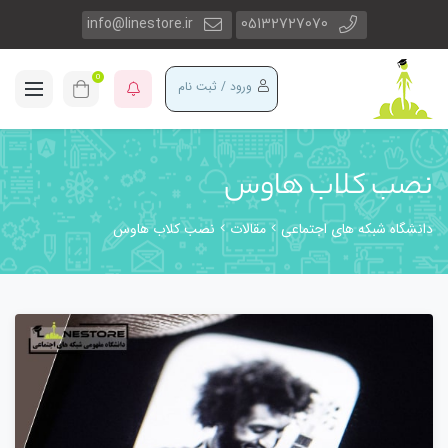
info@linestore.ir
05132727070
0
ورود / ثبت نام
نصب کلاب هاوس
دانشگاه شبکه های اجتماعی
مقالات
نصب کلاب هاوس