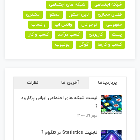
شبکه اجتماعی
شبکه های اجتماعی
فضای مجازی
لاین استور
محتوا
مشتری
مفهومی
نوجوانان
واتس اپ
واتساپ
پست
کاربردی
کسب درآمد
کسب و کار
کسب و کارها
گوگل
یوتیوب
پربازدیدها
آخرین ها
نظرات
لیست شبکه های اجتماعی ایرانی پرکاربرد
?
مهر 19, 1400
قابلیت Statistics در تلگرام ?