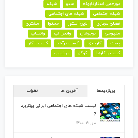
دورهمی استارتاپونه
سئو
شبکه
شبکه اجتماعی
شبکه های اجتماعی
فضای مجازی
لاین استور
محتوا
مشتری
مفهومی
نوجوانان
واتس اپ
واتساپ
پست
کاربردی
کسب درآمد
کسب و کار
کسب و کارها
گوگل
یوتیوب
پربازدیدها
آخرین ها
نظرات
لیست شبکه های اجتماعی ایرانی پرکاربرد
?
مهر 19, 1400