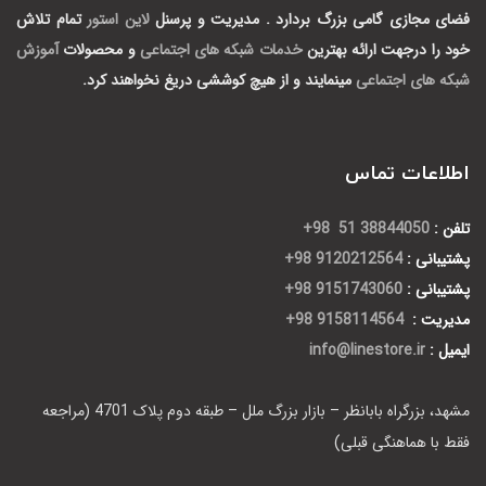
فضای مجازی گامی بزرگ بردارد .
مدیریت و پرسنل
لاین استور
تمام تلاش
خود را درجهت ارائه بهترین
خدمات شبکه های اجتماعی
و محصولات
آموزش
شبکه های اجتماعی
مینمایند و از هیچ کوششی دریغ نخواهند کرد.
اطلاعات تماس
تلفن :
38844050 51 98+
پشتیبانی :
9120212564 98+
پشتیبانی :
9151743060 98+
مدیریت :
9158114564 98+
ایمیل :
info@linestore.ir
مشهد، بزرگراه بابانظر – بازار بزرگ ملل – طبقه دوم پلاک 4701 (مراجعه
فقط با هماهنگی قبلی)