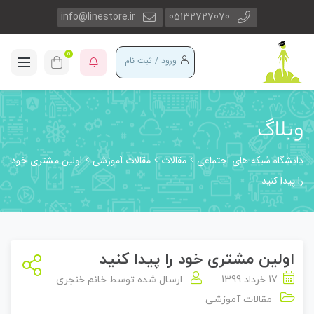
info@linestore.ir
05132727070
0
ورود / ثبت نام
وبلاگ
دانشگاه شبکه های اجتماعی
مقالات
مقالات آموزشی
اولین مشتری خود
را پیدا کنید
اولین مشتری خود را پیدا کنید
17 خرداد 1399
ارسال شده توسط
خانم خنجری
مقالات آموزشی