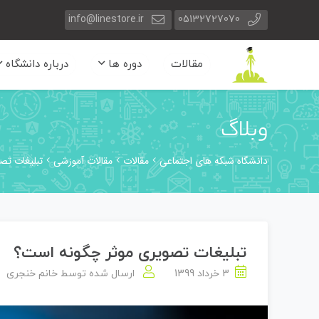
info@linestore.ir
05132727070
مقالات
دوره ها
درباره دانشگاه
وبلاگ
دانشگاه شبکه های اجتماعی
مقالات
مقالات آموزشی
تبلیغات تص
تبلیغات تصویری موثر چگونه است؟
3 خرداد 1399
ارسال شده توسط
خانم خنجری