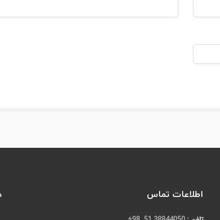
اطلاعات تماس
د
تلفن :
38844050 51 98+