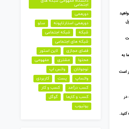
دانشگاه مفهومی شبکه های
اجتماعی
کاهش
واهید
دورهمی
صدا
ول
دورهمی استارتاپونه
سئو
از
کلیدهای
شبکه
شبکه اجتماعی
ست
بالا
شبکه های اجتماعی
و
فضای مجازی
لاین استور
ا به
پایین
محتوا
مشتری
مفهومی
استفاده
نوجوانان
واتس اپ
ر است
کنید.
واتساپ
پست
کاربردی
کسب درآمد
کسب و کار
در
کسب و کارها
گوگل
یوتیوب
کنید.