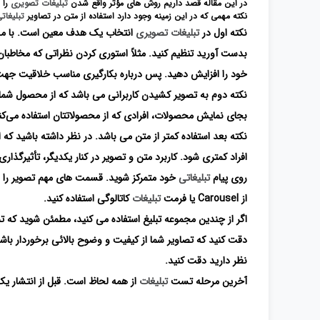
در این مقاله قصد داریم روش های مؤثر واقع شدن
تبلیغات تصویری
را 
نکته مهمی که در این زمینه وجود دارد استفاده از متن در تصاویر
تبلیغات
نکته اول در
تبلیغات تصویری
انتخاب یک هدف معین است. با مشخ
بدست آورید تنظیم کنید. مثلاً استوری کردن نظراتی که مخاطبان 
خود را افزایش دهید. پس درباره بکارگیری مناسب خلاقیت جهت
نکته دوم به تصویر کشیدن کاربرانی می باشد که از محصول شما ا
بجای نمایش محصولات، افرادی که از محصولاتتان استفاده می‌کنند
نکته بعد استفاده کمتر از متن می باشد. در نظر داشته باشید که ا
افراد کمتری شود. کاربرد متن و تصویر در کنار یکدیگر، تأثیرگذار
روی پیام
تبلیغاتی
خود متمرکز شوید. قسمت های مهم تصویر را بر
از Carousel یا فرمت
تبلیغات
کاتالوگی استفاده کنید.
اگر از چندین مجموعه تبلیغ استفاده می کنید، مطمئن شوید که 
دقت کنید که تصاویر شما از کیفیت و وضوح بالائی برخوردار باش
نظر دارید دقت کنید.
آخرین مرحله تست
تبلیغات
از همه لحاظ است. قبل از انتشار یک