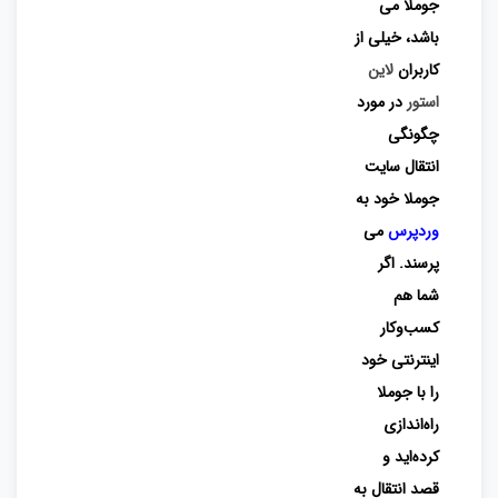
جوملا می
باشد، خیلی از
کاربران
لاین
استور
در مورد
چگونگی
انتقال سایت
جوملا خود به
وردپرس
می
پرسند. اگر
شما هم
کسب‌وکار
اینترنتی خود
را با جوملا
راه‌اندازی
کرده‌اید و
قصد انتقال به