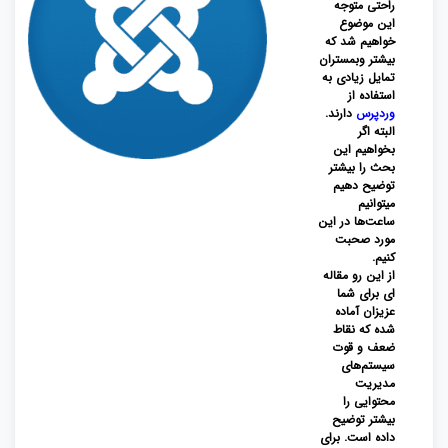
راحتی متوجه
این موضوع
خواهیم شد که
بیشتر وبمستران
تمایل زیادی به
استفاده از
وردپرس
دارند.
البته اگر
بخواهیم این
بحث را بیشتر
توضیح دهیم
میتوانیم
ساعت‌ها در این
مورد صحبت
کنیم.
از این رو مقاله
ای برای شما
عزیزان آماده
شده که نقاط
ضعف و قوت
سیستم‌های
مدیریت
محتوایی را
بیشتر توضیح
داده است. برای