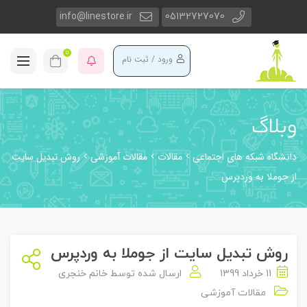
info@linestore.ir
05132727070
0
ورود / ثبت نام
وبلاگ
دانشگاه شبکه های اجتماعی
مقالات
مقالات آموزشی
روش تبدیل سایت
از جوملا به وردپرس
روش تبدیل سایت از جوملا به وردپرس
11 خرداد 1399
ارسال شده توسط
خانم خنجری
مقالات آموزشی