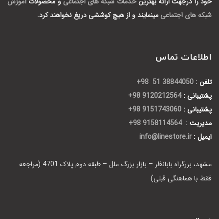
خود را درجهت ارائه بهترین
خدمات شبکه های اجتماعی
و محصولات
آموزش
شبکه های اجتماعی
مینمایند و از هیچ کوششی دریغ نخواهند کرد.
اطلاعات تماس
تلفن :
38844050 51 98+
پشتیبانی :
9120212564 98+
پشتیبانی :
9151743060 98+
مدیریت :
9158114564 98+
ایمیل :
info@linestore.ir
مشهد، بزرگراه بابانظر – بازار بزرگ ملل – طبقه دوم پلاک 4701 (مراجعه
فقط با هماهنگی قبلی)