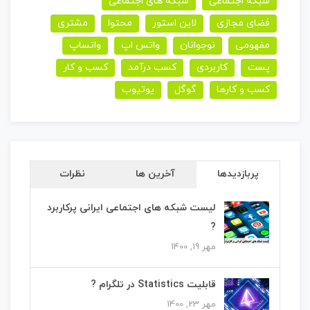
شبکه اجتماعی
شبکه های اجتماعی
فضای مجازی
لاین استور
محتوا
مشتری
مفهومی
نوجوانان
واتس اپ
واتساپ
پست
کاربردی
کسب درآمد
کسب و کار
کسب و کارها
گوگل
یوتیوب
پربازدیدها
آخرین ها
نظرات
لیست شبکه های اجتماعی ایرانی پرکاربرد
?
مهر 19, 1400
قابلیت Statistics در تلگرام ?
مهر 23, 1400