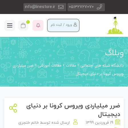
info@linestore.ir
05132727070
0
ورود / ثبت نام
وبلاگ
دانشگاه شبکه های اجتماعی
مقالات
مقالات آموزشی
ضرر میلیاردی
ویروس کرونا بر دنیای دیجیتال
ضرر میلیاردی ویروس کرونا بر دنیای
دیجیتال
19 فروردین 1399
ارسال شده توسط
خانم خنجری