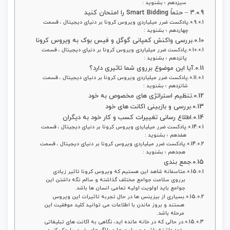
سیزدهم ؛ بشنوید :
۳ – حتماً Smart Bidding را امتحان کنید
پادکست ضرر میلیاردی ویروس کرونا بر دنیای دیجیتال ، قسمت
چهاردهم ؛ بشنوید :
بررسی واکنش کمپانی گوگل و فیس بوک به ویروس کرونا
پادکست ضرر میلیاردی ویروس کرونا بر دنیای دیجیتال ، قسمت
پانزدهم ؛ بشنوید :
آیا این موضوع برروی شما تاثیری دارد؟
پادکست ضرر میلیاردی ویروس کرونا بر دنیای دیجیتال ، قسمت
شانزدهم ؛ بشنوید :
تنظیم استراتژی های مخصوص به خود
بررسی و بازبینی اکانت های خود
اطلاع رسانی تغییرات کسب و کار خود به دیگران
پادکست ضرر میلیاردی ویروس کرونا بر دنیای دیجیتال ، قسمت
هفدهم ؛ بشنوید :
پادکست ضرر میلیاردی ویروس کرونا بر دنیای دیجیتال ، قسمت
هجدهم ؛ بشنوید :
جمع بندی
متاسفانه شاهد این هستیم که ویروس کرونا تاثیر زیادی
برروی سلامت جوامع مختلف گذاشته و سالم نگه داشتن این
جوامع باید اولویت اولیه تمامی انسان ها باشد.
بسیاری از بیزینس ها در حال تجربه تاثیرات این ویروس
هستند و بروز ماندن با اطلاعات می توانید کلید موفقیت این
مرحله باشد.
در حالی که در خانه مانده اید، نگاهی به اکانت های تبلیغاتی