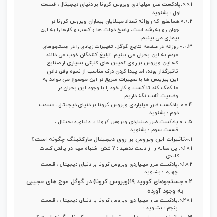
پادکست ضرر میلیاردی ویروس کرونا بر دنیای دیجیتال ، قسمت
اول ؛ بشنوید :
همانطور که روزانه تعداد مبتلایان بیماران ویروس کرونا در
جهان رو به رشد است، پاسخ دولت ها و کسب و کارها را به این
بیماری می بینیم.
روزانه در صفحه نتایج گوگل، تغییرات زیادی را در جستجوهای
مردم به این بحران می بینیم. تبلیغ کنندگان خوب می دانند
که این ویروس بر روی کمپین های کلیکی بسیاری از صنایع
تاثیرگذار بوده، اما پیدا کردن درک مناسب از نحوه وفق دادن
این بیزینس ها با تغییرات سریع در این موضوع می تواند به
ما کمک کند تا کسب و کار خود را با وجود این بحران در
وضعیت ثابت نگه داریم.
پادکست ضرر میلیاردی ویروس کرونا بر دنیای دیجیتال ، قسمت
دوم ؛ بشنوید :
پادکست ضرر میلیاردی ویروس کرونا بر دنیای دیجیتال ،
قسمت سوم ؛ بشنوید :
تاثیرات این ویروس بر روی دیجیتال مارکتینگ چگونه است؟
این مقاله را از دست ندهید : ? شش اشتباه مهم در یافتن کلمات
کلیدی
پادکست ضرر میلیاردی ویروس کرونا بر دنیای دیجیتال ، قسمت
چهارم ؛ بشنوید :
جستجوهای کووید ۱۹(ویروس کرونا) در گوگل موج های عجیبی
به وجود آورده
پادکست ضرر میلیاردی ویروس کرونا بر دنیای دیجیتال ، قسمت
پنجم ؛ بشنوید :