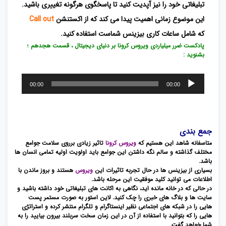
تبلیغاتی خود را نیز آپدیت کنید تا پاسخگوی هرگونه تغییری باشید.
این موضوع زمانی اهمیت پیدا می کند که از اکستنشن
Call out
که شامل ساعات کاری بیزینس شماست استفاده کنید.
پادکست ضرر میلیاردی ویروس کرونا بر دنیای دیجیتال ، قسمت هجدهم ؛
بشنوید :
پخش‌کننده
00:00
00:00
صوت
جمع بندی
متاسفانه شاهد این هستیم که
ویروس کرونا
تاثیر زیادی برروی سلامت جوامع
مختلف گذاشته و سالم نگه داشتن این جوامع باید اولویت اولیه تمامی انسان ها
باشد.
بسیاری از بیزینس ها در حال تجربه تاثیرات این
ویروس
هستند و بروز ماندن با
اطلاعات می توانید کلید موفقیت این مرحله باشد.
در حالی که در خانه مانده اید، نگاهی به اکانت های تبلیغاتی خود داشته باشید و
سایت ها و بلاگ های خبری را چک کنید. لاین استور به صورت مستمر پست
هایی را در شبکه های اجتماعی نظیر اینستاگرام و تلگرام منتشر کرده و استراتژی
هایی را که بتوانید با استفاده از آن در این زمان سخت سربلند بیرون بیایید را به
شما خواهد گفت.