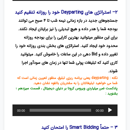
صوت
۲– استراتژی های Dayparting خود را روزانه تنظیم کنید
جستجوهای جدید در بازه زمانی نیمه شب تا ۴ صبح می توانند
بودجه شما را هدر داده و هیچ تبدیلی را نیز برایتان ایجاد نکنند.
برای این منظور میتوانید بهترین کارایی را برای بودجه روزانه
محدود خود ایجاد کنید. استراتژی های بخش بندی روزانه خود را
تغییر داده و Bid دهی در این ساعات را خاموش کنید. میتوانید
کاری کنید که تبلیغات پولی شما تنها در زمان های سودآور اجرا
شوند.
نکته : dayparting
یعنی برنامه ریزی تبلیغ، منظور تعیین زمانی است که
شما می خواهید تبلیغاتتان را به مشتریان بالقوه نشان دهید.
پادکست ضرر میلیاردی ویروس کرونا بر دنیای دیجیتال ، قسمت سیزدهم ؛
بشنوید :
پخش‌کننده
00:00
00:00
صوت
۳ – حتماً Smart Bidding را امتحان کنید