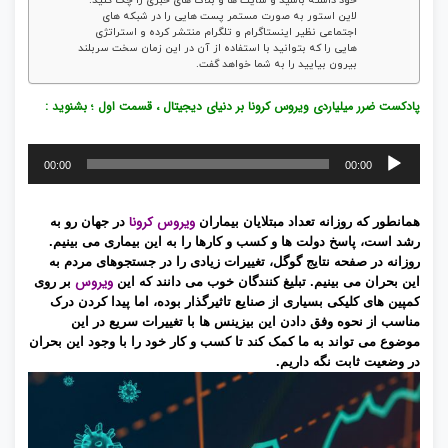
خود داشته باشید و سایت ها و بلاگ های خبری را چک کنید.
لاین استور به صورت مستمر پست هایی را در شبکه های
اجتماعی نظیر اینستاگرام و تلگرام منتشر کرده و استراتژی
هایی را که بتوانید با استفاده از آن در این زمان سخت سربلند
بیرون بیایید را به شما خواهد گفت.
پادکست ضرر میلیاردی ویروس کرونا بر دنیای دیجیتال ، قسمت اول ؛ بشنوید :
پخش‌کننده
00:00
00:00
صوت
ویروس کرونا
همانطور که روزانه تعداد مبتلایان بیماران
در جهان رو به
رشد است
، پاسخ دولت ها و کسب و کارها را به این بیماری می بینیم.
روزانه در صفحه نتایج گوگل، تغییرات زیادی را در جستجوهای مردم به
ویروس
این بحران می بینیم. تبلیغ کنندگان خوب می دانند که این
بر روی
کمپین های کلیکی بسیاری از صنایع تاثیرگذار بوده، اما پیدا کردن درک
مناسب از نحوه وفق دادن این بیزینس ها با تغییرات سریع در این
موضوع می تواند به ما کمک کند تا کسب و کار خود را با وجود این بحران
در وضعیت ثابت نگه داریم.