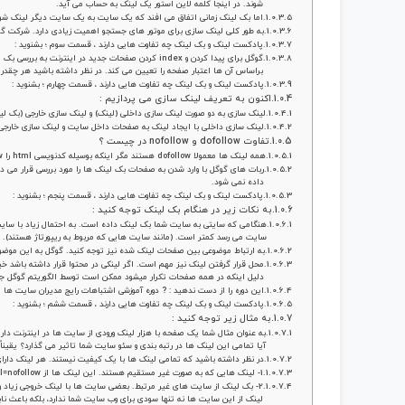
شوند. در اینجا کلمه لاین استور یک لینک به حساب می آید.
اما بک لینک زمانی اتفاق می افند که یک سایت به یک سایت دیگر لینک شو
به طور کلی لینک سازی برای موتور های جستجو اهمیت زیادی دارد. شرکت گوگ
پادکست لینک و بک لینک چه تفاوت هایی دارند ، قسمت سوم ؛ بشنوید :
گوگل برای پیدا کردن و index کردن صفحات جدید در ا
براساس آن ها اعتبار صفحه را تعیین می کند. در نظر داشته باشید هر چقدر
پادکست لینک و بک لینک چه تفاوت هایی دارند ، قسمت چهارم ؛ بشنوید :
اکنون به تعریف لینک سازی می پردازیم :
لینک سازی به دو صورت لینک سازی داخلی (لینک) و لینک سازی خارجی (بک لی
لینک سازی داخلی با ایجاد لینک به صفحات داخل سایت و لینک سازی خارج
تفاوت dofollow و nofollow در چیست ؟
همه لینک ها معمولا dofollow هستند مگر اینکه بوسیله کدنویسی html را nofollow کرده باشند.
داده نمی شود.
پادکست لینک و بک لینک چه تفاوت هایی دارند ، قسمت پنجم ؛ بشنوید :
به نکات زیر در هنگام بک لینک توجه کنید :
هنگامی که سایتی به سایت شما بک لینک داده است. به احتمال زیاد با سایت 
سایت می رسد کمتر است. (مانند سایت هایی که مربوط به ریپورتاژ هستند).
به ارتباط موضوعی بین صفحات لینک شده نیز توجه کنید. گوگل به این مو
دلیل اینکه در همه صفحات تکرار میشود ممکن است توسط الگوریتم گوگل ج
این دوره را از دست ندهید : ? دوره آموزشی اشتباهات رایج مدیران سایت ها
پادکست لینک و بک لینک چه تفاوت هایی دارند ، قسمت ششم ؛ بشنوید :
به مثال زیر توجه کنید :
آیا تمامی این لینک ها در رتبه بندی و سئو سایت شما تاثیر می گذارد؟ یقیناً
در نظر داشته باشید که تمامی لینک ها با یک کیفیت نیستند. هر لینک دارای
1- لینک هایی که به صورت غیر مستقیم هستند. این لینک ها از rel=nofollow استفاده شده است.
2- بک لینک از سایت های غیر مرتبط. بعضی سایت ها با لینک خروجی زیاد 
لینک از این سایت ها نه تنها سودی برای وب سایت شما ندارد، بلکه باعث ن