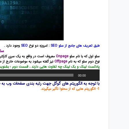
طبق تعریف های جامع از سئو SEO
: امروزه دو نوع
SEO
وجود دارد .
سئو Onpage و س
سئو اول که با نام سئو
Onpage
معروف است در واقع به یک سری کارکتر
نوع دوم سئو که به نام
Offpage
نیز گفته میشود به موضوعات خارج از 
پادکست لینک و بک لینک چه تفاوت هایی دارند ، قسمت دوم ؛ بشنوید 
پخش‌کننده
00:00
صوت
با توجه به الگوریتم های گوگل جهت رتبه بندی صفحات وب به طو
1- الگوریتم هایی که از محتوا تأثیر میگیرند.