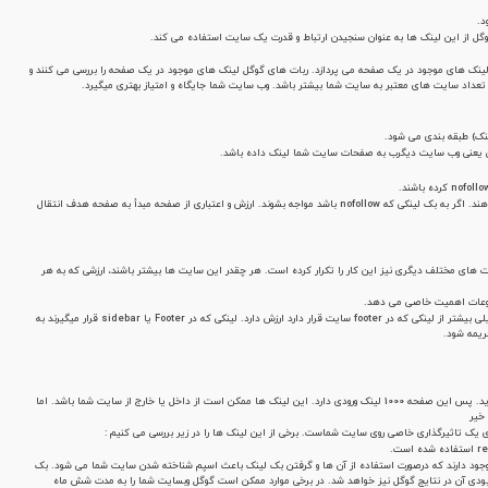
د.
ل از این لینک ها به عنوان سنجیدن ارتباط و قدرت یک سایت استفاده می­ کند.
ینترنت به بررسی بک لینک های موجود در یک صفحه می پردازد. ربات های گوگل لینک های موجود در یک صفحه را بررسی می کنند و
 تعداد سایت های معتبر به سایت شما بیشتر باشد. وب سایت شما جایگاه و امتیاز بهتری میگیرد.
نک) طبقه بندی می شود.
ی یعنی وب سایت دیگرب به صفحات سایت شما لینک داده باشد.
ربات های گوگل با وارد شدن به صفحات بک لینک ها را مورد بررسی قرار می دهند. اگر به بک لینکی که nofollow باشد مواجه بشوند. ارزش و اعتباری از صفحه مبدأ به صفحه هدف انتقال
های مختلف دیگری نیز این کار را تکرار کرده است. هر چقدر این سایت ها بیشتر باشند، ارزشی که به هر
ضوعات اهمیت خاصی می دهد.
محل قرار گرفتن لینک نیز مهم است. اگر لینکی در محتوا قرار داشته باشد خیلی بیشتر از لینکی که در footer سایت قرار دارد ارزش دارد. لینکی که در Footer یا sidebar قرار میگیرند به
ریمه شود.
به عنوان مثال شما یک صفحه با هزار لینک ورودی از سایت ها در اینترنت دارید. پس این صفحه 1000 لینک ورودی دارد. این لینک ها ممکن است از داخل یا خارج از سایت شما باشد. اما
 خیر
 یک تاثیرگذاری خاصی روی سایت شماست. برخی از این لینک ها را در زیر بررسی می کنیم :
وجود دارند که درصورت استفاده از آن ها و گرفتن بک لینک باعث اسپم شناخته شدن سایت شما می شود. بک
ابودی آن در نتایج گوگل نیز خواهد شد. در برخی موارد ممکن است گوگل وبسایت شما را به مدت شش ماه