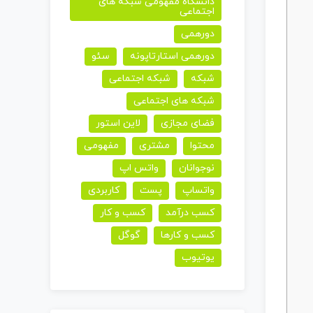
دانشگاه مفهومی شبکه های
اجتماعی
دورهمی
دورهمی استارتاپونه
سئو
شبکه
شبکه اجتماعی
شبکه های اجتماعی
فضای مجازی
لاین استور
محتوا
مشتری
مفهومی
نوجوانان
واتس اپ
واتساپ
پست
کاربردی
کسب درآمد
کسب و کار
کسب و کارها
گوگل
یوتیوب