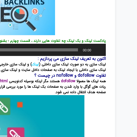
پادکست لینک و بک لینک چه تفاوت هایی دارند ، قسمت چهارم ؛ بشنوی
پخش‌کننده
00:00
صوت
اکنون به تعریف لینک سازی می پردازیم :
لینک سازی به دو صورت لینک سازی داخلی (
لینک
) و لینک سازی خارجی
لینک سازی داخلی با ایجاد لینک به صفحات داخل سایت و لینک سازی
تفاوت dofollow و nofollow در چیست ؟
همه لینک ها معمولا
dofollow
هستند مگر اینکه بوسیله کدنویسی
html
ربات های گوگل با وارد شدن به صفحات بک لینک ها را مورد بررسی قرار 
صفحه هدف انتقال داده نمی شود.