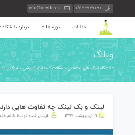
info@linestore.ir
05132727070
مقالات
دوره ها
درباره دانشگاه
وبلاگ
دانشگاه شبکه های اجتماعی
مقالات
مقالات آموزشی
لینک و بک 
لینک و بک لینک چه تفاوت هایی دارند
21 اردیبهشت 1399
ارسال شده توسط
خانم خنج