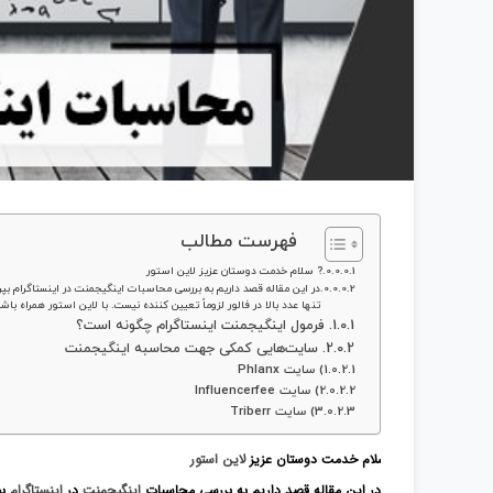
فهرست مطالب
? سلام خدمت دوستان عزیز لاین استور
در این مقاله قصد داریم به بررسی محاسبات اینگیجمنت در اینستاگرام بپرد
تنها عدد بالا در فالور لزوماً تعیین کننده نیست. با لاین استور همراه ب
1. فرمول اینگیجمنت اینستاگرام چگونه است؟
2. سایت‌هایی کمکی جهت محاسبه اینگیجمنت
1) سایت Phlanx
2) سایت Influencerfee
3) سایت Triberr
? سلام خدمت دوستان عزیز
لاین استور
در این مقاله قصد داریم به بررسی محاسبات
اینگیجمنت
در
اینستاگرام
بپ