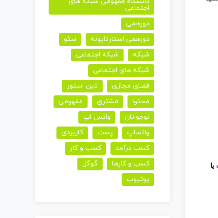
دانشگاه مفهومی شبکه های
اجتماعی
دورهمی
دورهمی استارتاپونه
سئو
شبکه
شبکه اجتماعی
شبکه های اجتماعی
فضای مجازی
لاین استور
محتوا
مشتری
مفهومی
نوجوانان
واتس اپ
واتساپ
پست
کاربردی
کسب درآمد
کسب و کار
کسب و کارها
گوگل
یا
یوتیوب