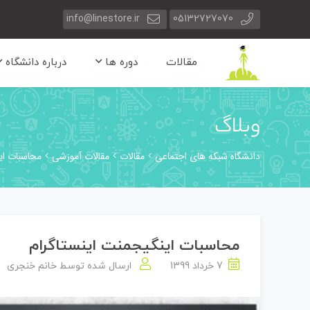
info@linestore.ir
05132727070
مقالات
دوره ها
درباره دانشگاه
وبلاگ
دانشگاه شبکه های اجتماعی
مقالات
مقالات آموزشی
محاسبات ای
محاسبات اینگیجمنت اینستاگرام
7 خرداد 1399
ارسال شده توسط
خانم خنجری