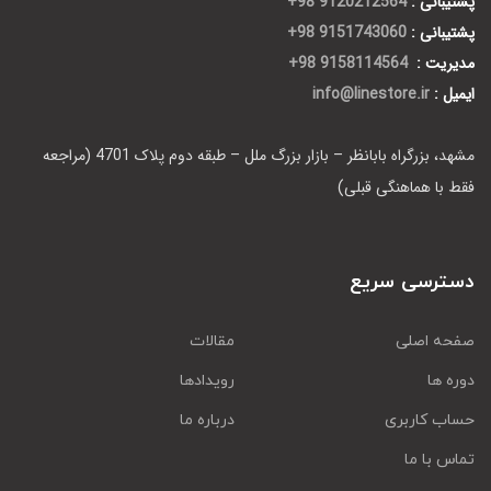
پشتیبانی :
9120212564 98+
پشتیبانی :
9151743060 98+
مدیریت :
9158114564 98+
ایمیل :
info@linestore.ir
مشهد، بزرگراه بابانظر – بازار بزرگ ملل – طبقه دوم پلاک 4701 (مراجعه
فقط با هماهنگی قبلی)
دسترسی سریع
صفحه اصلی
مقالات
دوره ها
رویدادها
حساب کاربری
درباره ما
تماس با ما