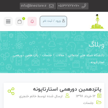
info@linestore.ir
05132727070
0
ورود / ثبت نام
وبلاگ
دانشگاه شبکه های اجتماعی
مقالات
جلسات
پانزدهمین دورهمی
استارتاپونه
پانزدهمین دورهمی استارتاپونه
12 خرداد 1398
ارسال شده توسط
خانم خنجری
جلسات