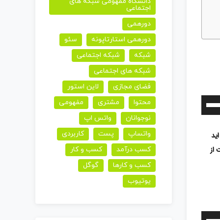
دانشگاه مفهومی شبکه های
اجتماعی
دورهمی
دورهمی استارتاپونه
سئو
شبکه
شبکه اجتماعی
شبکه های اجتماعی
فضای مجازی
لاین استور
برای
محتوا
مشتری
مفهومی
افزایش
نوجوانان
واتس اپ
یا
واتساپ
پست
کاربردی
اید
کاهش
 از
کسب درآمد
کسب و کار
صدا
کسب و کارها
گوگل
از
یوتیوب
کلیدهای
بالا
و
برای