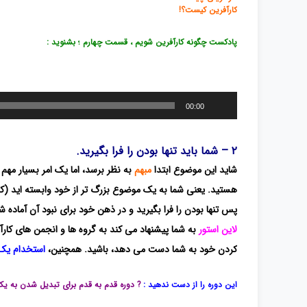
کارآفرین کیست؟!
دانشگاه مفهومی شبکه های اجتماعی
پادکست چگونه کارآفرین شویم ، قسمت چهارم ؛ بشنوید :
پخش‌کننده
00:00
صوت
۲ – شما باید تنها بودن را فرا بگیرید.
شاید این موضوع ابتدا
مبهم
به نظر برسد، اما یک امر بسیار مهم
هستید. یعنی شما به یک موضوع بزرگ تر از خود وابسته اید (که
پس
تنها بودن را فرا بگیرید و در
ذهن خود برای نبود آن آماده ش
لاین استور
به شما پیشنهاد می کند به گروه ها و انجمن های کارآف
کردن خود به شما دست می دهد، باشید. همچنین،
استخدام یک 
این دوره را از دست ندهید :
? دوره قدم به قدم برای تبدیل شدن به یک 