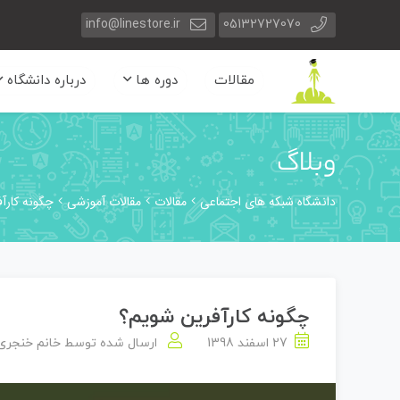
info@linestore.ir
05132727070
مقالات
دوره ها
درباره دانشگاه
وبلاگ
دانشگاه شبکه های اجتماعی
مقالات
مقالات آموزشی
چگونه کارآ
چگونه کارآفرین شویم؟
27 اسفند 1398
ارسال شده توسط
خانم خنجری