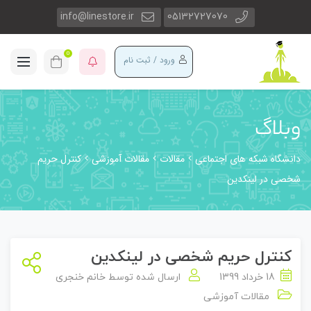
info@linestore.ir
05132727070
0
ورود / ثبت نام
وبلاگ
دانشگاه شبکه های اجتماعی
مقالات
مقالات آموزشی
کنترل حریم
شخصی در لینکدین
کنترل حریم شخصی در لینکدین
18 خرداد 1399
ارسال شده توسط
خانم خنجری
مقالات آموزشی