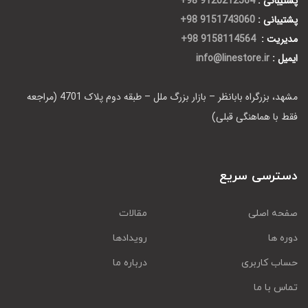
پشتیبانی :
9120212564 98+
پشتیبانی :
9151743060 98+
مدیریت :
9158114564 98+
ایمیل :
info@linestore.ir
مشهد، بزرگراه بابانظر – بازار بزرگ ملل – طبقه دوم پلاک 4701 (مراجعه
فقط با هماهنگی قبلی)
دسترسی سریع
صفحه اصلی
مقالات
دوره ها
رویدادها
حساب کاربری
درباره ما
تماس با ما