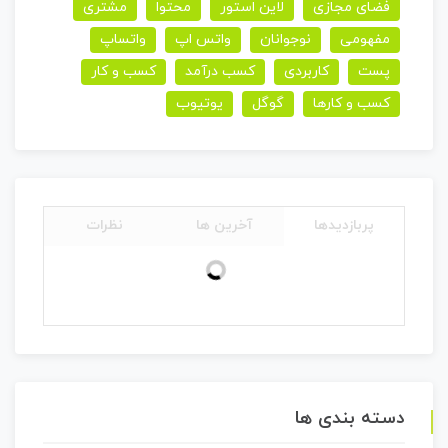
فضای مجازی
لاین استور
محتوا
مشتری
مفهومی
نوجوانان
واتس اپ
واتساپ
پست
کاربردی
کسب درآمد
کسب و کار
کسب و کارها
گوگل
یوتیوب
پربازدیدها
آخرین ها
نظرات
دسته بندی ها