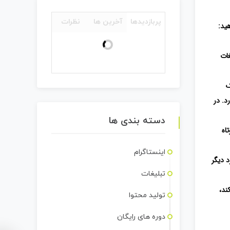
پربازدیدها
آخرین ها
نظرات
ید:
غات
ک
د. در
دسته بندی ها
اه
اینستاگرام
 دیگر
تبلیغات
ند،
تولید محتوا
دوره های رایگان