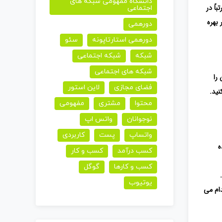
دانشگاه مفهومی شبکه های
اً در
اجتماعی
 بهره
دورهمی
دورهمی استارتاپونه
سئو
شبکه
شبکه اجتماعی
شبکه های اجتماعی
را
فضای مجازی
لاین استور
نید.
محتوا
مشتری
مفهومی
نوجوانان
واتس اپ
واتساپ
پست
کاربردی
ه
کسب درآمد
کسب و کار
کسب و کارها
گوگل
یوتیوب
دام می