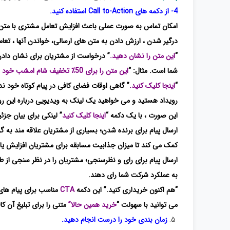
4- از دکمه های Call to-Action استفاده کنید.
امکان تماس به صورت عملی باعث افزایش تعامل مشتری با متن با
درگیر شدن ، ارزش دادن به متن های ارسالی، خواندن آنها ، تعامل 
“
این متن را نشان دهید.
” درخواست از مشتریان برای نشان دادن
شما است. مثال: “
این متن را برای 50٪ تخفیف شام امشب خود نشان دهید.
“
اینجا کلیک کنید.
” گاهی اوقات فضای کافی در پیام کوتاه خود ندا
رویداد هستید و می خواهید یک لینک به ویدیویی درباره این رو
این صورت ، با یک دکمه “
اینجا کلیک کنید
” لینکی برای بیان جزئی
ارسال پیام برای برنده شدن؛ بسیاری از مشتریان علاقه مند به گ
کمک می کند تا میزان جذابیت مسابقه برای مشتریان افزایش یاب
ارسال پیام برای رای و نظرسنجی؛ مشتریان را در نظر سنجی از 
به عملکرد شرکت شما رای دهند.
“هم اکنون خریداری کنید.” این دکمه
CTA
مناسب برای پیام های
می توانید با سهولت “
خرید همین حالا”
متنی را برای تبلیغ آن کا
زمان بندی خود را درست انجام دهید.