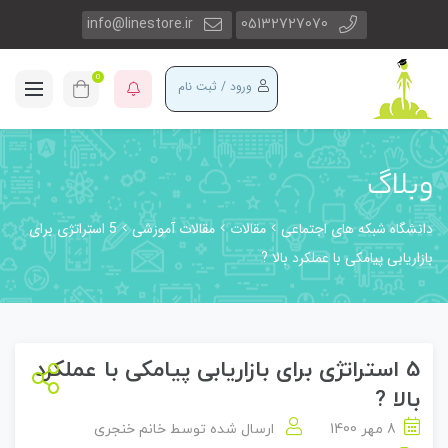
info@linestore.ir
05132727070
0
ورود / ثبت نام
وبلاگ
دانشگاه شبکه های اجتماعی
مقالات
مقالات آموزشی
5 استراتژی برای
بازاریابی پیامکی با عملکرد بالا ?
5 استراتژی برای بازاریابی پیامکی با عملکرد
بالا ?
8 مهر 1400
ارسال شده توسط
خانم خنجری